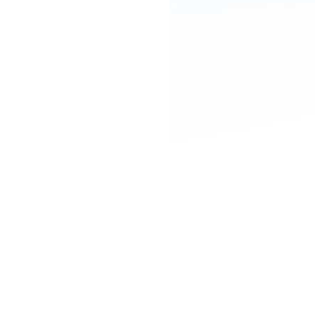
。
。
。