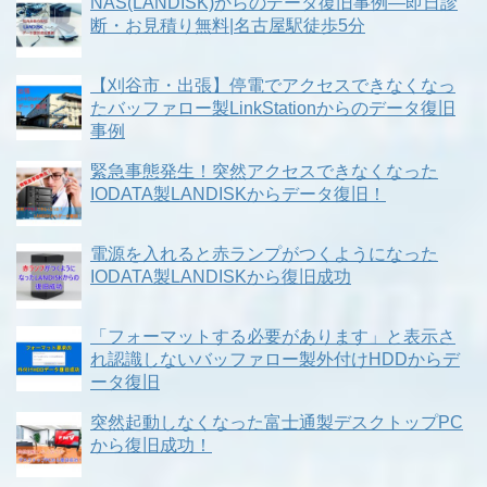
NAS(LANDISK)からのデータ復旧事例―即日診
断・お見積り無料|名古屋駅徒歩5分
【刈谷市・出張】停電でアクセスできなくなっ
たバッファロー製LinkStationからのデータ復旧
事例
緊急事態発生！突然アクセスできなくなった
IODATA製LANDISKからデータ復旧！
電源を入れると赤ランプがつくようになった
IODATA製LANDISKから復旧成功
「フォーマットする必要があります」と表示さ
れ認識しないバッファロー製外付けHDDからデ
ータ復旧
突然起動しなくなった富士通製デスクトップPC
から復旧成功！