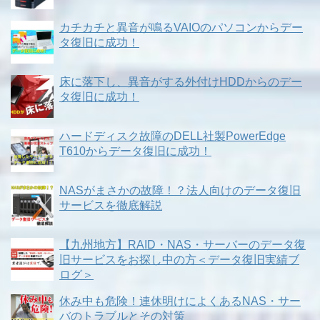
カチカチと異音が鳴るVAIOのパソコンからデー
タ復旧に成功！
床に落下し、異音がする外付けHDDからのデー
タ復旧に成功！
ハードディスク故障のDELL社製PowerEdge
T610からデータ復旧に成功！
NASがまさかの故障！？法人向けのデータ復旧
サービスを徹底解説
【九州地方】RAID・NAS・サーバーのデータ復
旧サービスをお探し中の方＜データ復旧実績ブ
ログ＞
休み中も危険！連休明けによくあるNAS・サー
バのトラブルとその対策