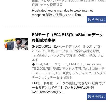
復旧
,
リビルド
,
ハードディスク
,
TeraStation
,
RAID
崩壊
,
データ復旧福岡
Frustrated young man due to weak internet
reception 業務で使用しているTera…
続きを読む
EMモード（E04,E13)TeraStationデータ
復旧成功事例
2024/09/18
-
ハードディスク（HDD）
,
TS-
2.0GL/R5
,
実績
,
データ復旧
,
機器の故障と原因
,
TeraStation
,
バックアップ方法
,
RAID・NAS
,
リビ
ルド
E04
,
NAS
,
EMモード
,
LANDISK
,
LinkStation
,
TS-2.0GL/R5
,
RAID
,
アクセス不可
,
TeraStation
,
テ
ラステーション
,
RAID崩壊
,
ランディスク
,
リンクス
テーション
,
データ復旧熊本
EMモード発生 データの復旧ができない 社内でデ
ータ共有として使用しているBUFFALO社製
NAS[TeraStation(TS-…
続きを読む