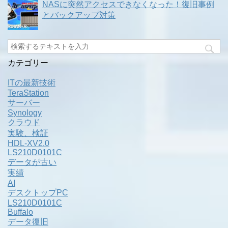
NASに突然アクセスできなくなった！復旧事例
とバックアップ対策
カテゴリー
ITの最新技術
TeraStation
サーバー
Synology
クラウド
実験、検証
HDL-XV2.0
LS210D0101C
データが古い
実績
AI
デスクトップPC
LS210D0101C
Buffalo
データ復旧