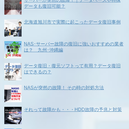
サーバーが突然の故障！｜データベースや特殊
データも復旧可能？
北海道旭川市で実際に起こったデータ復旧事例
NAS･サーバー故障の復旧に強いおすすめの業者
は？ 九州･沖縄編
データ復旧・復元ソフトって有用？データ復旧
はできるの？
NASが突然の故障！ その時の対処方法
それって故障かも・・・HDD故障の予兆と対策