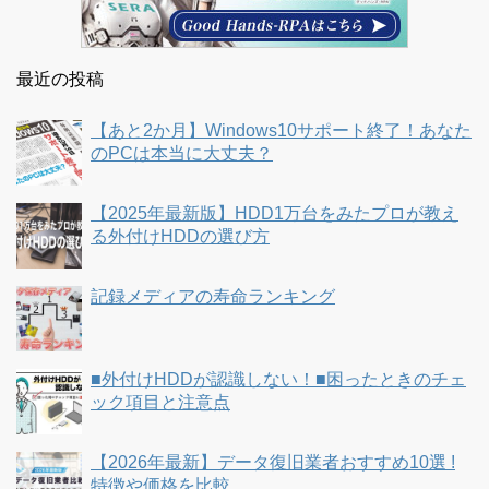
最近の投稿
【あと2か月】Windows10サポート終了！あなた
のPCは本当に大丈夫？
【2025年最新版】HDD1万台をみたプロが教え
る外付けHDDの選び方
記録メディアの寿命ランキング
■外付けHDDが認識しない！■困ったときのチェ
ック項目と注意点
【2026年最新】データ復旧業者おすすめ10選 !
特徴や価格を比較