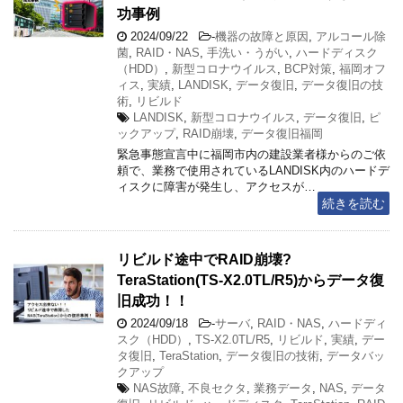
功事例
2024/09/22
-
機器の故障と原因
,
アルコール除
菌
,
RAID・NAS
,
手洗い・うがい
,
ハードディスク
（HDD）
,
新型コロナウイルス
,
BCP対策
,
福岡オフ
ィス
,
実績
,
LANDISK
,
データ復旧
,
データ復旧の技
術
,
リビルド
LANDISK
,
新型コロナウイルス
,
データ復旧
,
ピ
ックアップ
,
RAID崩壊
,
データ復旧福岡
緊急事態宣言中に福岡市内の建設業者様からのご依
頼で、業務で使用されているLANDISK内のハードデ
ィスクに障害が発生し、アクセスが…
続きを読む
リビルド途中でRAID崩壊?
TeraStation(TS-X2.0TL/R5)からデータ復
旧成功！！
2024/09/18
-
サーバ
,
RAID・NAS
,
ハードディ
スク（HDD）
,
TS-X2.0TL/R5
,
リビルド
,
実績
,
デー
タ復旧
,
TeraStation
,
データ復旧の技術
,
データバッ
クアップ
NAS故障
,
不良セクタ
,
業務データ
,
NAS
,
データ