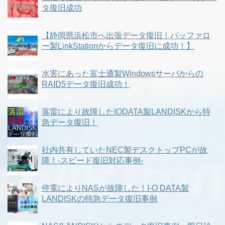
タ復旧成功
【静岡県浜松市へ出張データ復旧！バッファロ
ー製LinkStationからデータ復旧に成功！】
水害にあった富士通製Windowsサーバからの
RAID5データ復旧成功！
落雷により故障したIODATA製LANDISKから特
急データ復旧！
社内共有していたNEC製デスクトップPCが故
障！-スピード復旧対応事例-
停電によりNASが故障した！I-O DATA製
LANDISKの特急データ復旧事例