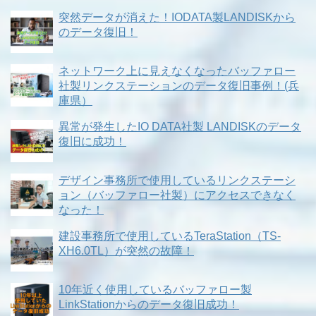
突然データが消えた！IODATA製LANDISKから
のデータ復旧！
ネットワーク上に見えなくなったバッファロー
社製リンクステーションのデータ復旧事例！(兵
庫県）
異常が発生したIO DATA社製 LANDISKのデータ
復旧に成功！
デザイン事務所で使用しているリンクステーシ
ョン（バッファロー社製）にアクセスできなく
なった！
建設事務所で使用しているTeraStation（TS-
XH6.0TL）が突然の故障！
10年近く使用しているバッファロー製
LinkStationからのデータ復旧成功！