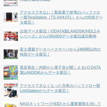
アクセスできない！製造業で使用のバッファロ
ー製TeraStation（TS-XH4.0TL）からの特急デー
タ復旧！
出張データ復旧！IODATA製LANDISK(HDL2-A
シリーズ）からのRAID0データ復旧成功事例
富士通製データベースサーバから24時間以内の
特急データ復旧！
異音発生！内部から電子音が聞こえるI-O DATA
製LANDISKからデータ復旧！
アクセスできなくなった共有のバッファロー製
LinkStationからデータ復旧！
NAS(ネットワークHDD) から重要書類を消して