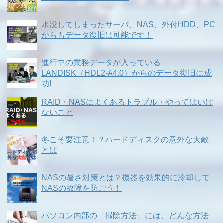
水没してしまったサーバ、NAS、外付HDD、PC
からもデータ復旧は可能です！
進行中の業務データが入っている
LANDISK（HDL2-A4.0）からのデータ復旧に成
功!
RAID・NASによくあるトラブル・やってはいけ
ないこと
冬こそ要注意！？ハードディスクの意外な大敵
とは
NASの暑さ対策とは？機器を効果的に冷却して
NASの故障を防ごう！
パソコン内部の「掃除方法」には、どんな方法