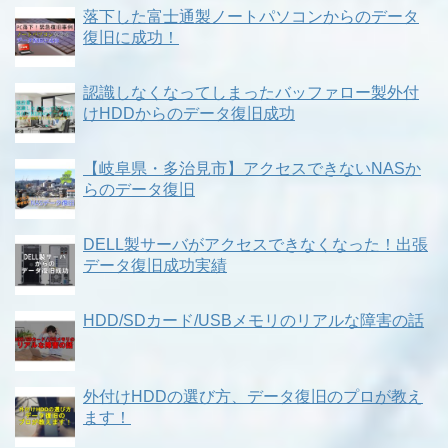
落下した富士通製ノートパソコンからのデータ
復旧に成功！
認識しなくなってしまったバッファロー製外付
けHDDからのデータ復旧成功
【岐阜県・多治見市】アクセスできないNASか
らのデータ復旧
DELL製サーバがアクセスできなくなった！出張
データ復旧成功実績
HDD/SDカード/USBメモリのリアルな障害の話
外付けHDDの選び方、データ復旧のプロが教え
ます！