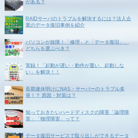
がある？
RAIDサーバのトラブルを解決するには？法人企
業のデータ復旧事例を紹介
パソコンが故障！「修理」と「データ復旧」、
どちらを選ぶべき？
実録！「起動が遅い・動作が重い、起動しな
い」を解決！！
長期連休明けにNAS・サーバーのトラブル多
発！？ 原因・対策は？
知っておきたいハードディスクの障害「論理障
害」「物理障害」って？
データ復旧サービスで取り出しができるデータ