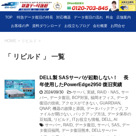
TOP
特急データ復旧の特長
対応機器
データ復旧の流れ
料金
店舗案内
お客様の声
資料ダウンロード
お役立ちブログ
会社概要
お問合せ
HOME
>
リビルド
>
「 リビルド 」 一覧
DELL製 SASサーバが起動しない！ 長
年使用したPowerEdge2950 復旧実績
2024/09/30
-
サーバ
,
実績
,
RAID・NAS
,
サー
バー
,
データ復旧
,
BCP対策
,
福岡オフィス
,
データ
復旧の技術
,
アクセスができない
,
GUARDIAN
,
QNAP
,
機器の故障と原因
,
データバックアップ
,
フ
ァイルが開けない
,
バックアップ方法
,
データ保存の
豆知識
,
リビルド
,
ITお役立ち情報
,
DELL
,
AI
サーバー
,
RAID
,
データ復旧
,
サーバ
,
SAS
,
デー
タ復旧福岡
,
データ復旧熊本
,
DELLサーバー