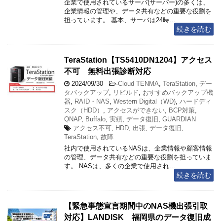
企業で使用されているサーバ(サーバー)の多くは、
企業情報の管理や、データ共有などの重要な役割を
担っています。 基本、サーバは24時…
続きを読む
TeraStation【TS5410DN1204】アクセス
不可 無料出張診断対応
2024/09/30
-
Cloud TENMA
,
TeraStation
,
デー
タバックアップ
,
リビルド
,
おすすめバックアップ機
器
,
RAID・NAS
,
Western Digital（WD)
,
ハードディ
スク（HDD）
,
アクセスができない
,
BCP対策
,
QNAP
,
Buffalo
,
実績
,
データ復旧
,
GUARDIAN
アクセス不可
,
HDD
,
出張
,
データ復旧
,
TeraStation
,
故障
社内で使用されているNASは、企業情報や顧客情報
の管理、データ共有などの重要な役割を担っていま
す。 NASは、多くの企業で使用され…
続きを読む
【緊急事態宣言期間中のNAS機出張引取
対応】LANDISK 福岡県のデータ復旧成