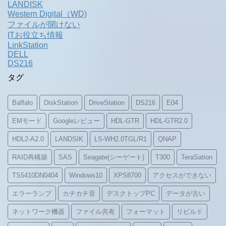
LANDISK
Western Digital（WD)
ファイルが開けない
ITお役立ち情報
LinkStation
DELL
DS216
タグ
Baffalo
DiskStation
DriveStation
DS216
E04
EMモード
Googleレビュー
HDL-GTR
HDL-GTR2.0
HDL2-A2.0
LANDSIK
LS-WH2.0TGL/R1
QNAP
RAID再構築
SAS
Seagate(シーゲート)
T300
TeraSation
TS5410DN0404
Windows10
XPS8700
アクセスができない
エラーランプ
カチカチ音
デスクトップPC
データが古い
ネットワーク機器
ファイル共有
フォーマット
リビルド