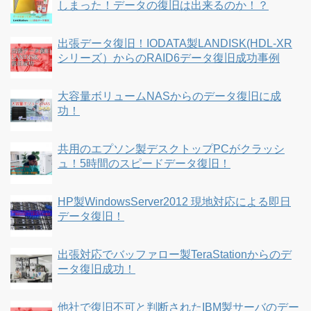
しまった！データの復旧は出来るのか！？
出張データ復旧！IODATA製LANDISK(HDL-XR
シリーズ）からのRAID6データ復旧成功事例
大容量ボリュームNASからのデータ復旧に成
功！
共用のエプソン製デスクトップPCがクラッシ
ュ！5時間のスピードデータ復旧！
HP製WindowsServer2012 現地対応による即日
データ復旧！
出張対応でバッファロー製TeraStationからのデ
ータ復旧成功！
他社で復旧不可と判断されたIBM製サーバのデー