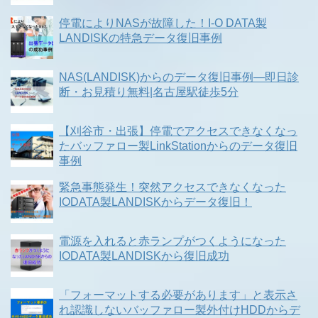
停電によりNASが故障した！I-O DATA製
LANDISKの特急データ復旧事例
NAS(LANDISK)からのデータ復旧事例―即日診
断・お見積り無料|名古屋駅徒歩5分
【刈谷市・出張】停電でアクセスできなくなっ
たバッファロー製LinkStationからのデータ復旧
事例
緊急事態発生！突然アクセスできなくなった
IODATA製LANDISKからデータ復旧！
電源を入れると赤ランプがつくようになった
IODATA製LANDISKから復旧成功
「フォーマットする必要があります」と表示さ
れ認識しないバッファロー製外付けHDDからデ