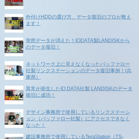
外付けHDDの選び方、データ復旧のプロが教え
ます！
突然データが消えた！IODATA製LANDISKから
のデータ復旧！
ネットワーク上に見えなくなったバッファロー
社製リンクステーションのデータ復旧事例！(兵
庫県）
異常が発生したIO DATA社製 LANDISKのデータ
復旧に成功！
デザイン事務所で使用しているリンクステーシ
ョン（バッファロー社製）にアクセスできなく
なった！
建設事務所で使用しているTeraStation（TS-