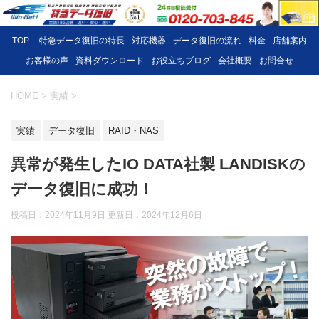
TOP
特急データ復旧の特長
対応機器
データ復旧の流れ
料金
店舗案内
お客様の声
資料ダウンロード
お役立ちブログ
会社概要
お問合せ
HOME
>
実績
>
実績
データ復旧
RAID・NAS
異常が発生したIO DATA社製 LANDISKの
データ復旧に成功！
投稿日：2024年11月9日 更新日：
2024年12月6日