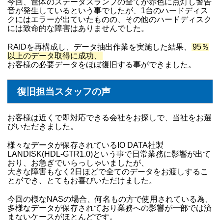
今回、筐体のステータスランプの全てが赤色に点灯し警告
音が発生しているという事でしたが、1台のハードディス
クにはエラーが出ていたものの、その他のハードディスク
には致命的な障害はありませんでした。
RAIDを再構成し、データ抽出作業を実施した結果、
95％
以上のデータ取得に成功、
お客様の必要データをほぼ復旧する事ができました。
復旧担当スタッフの声
お客様は近くで即対応できる会社をお探しで、当社をお選
びいただきました。
様々なデータが保存されているIO DATA社製
LANDISK(HDL-GTR1.0)という事で日常業務に影響が出て
おり、お急ぎでいらっしゃいましたが、
大きな障害もなく2日ほどで全てのデータをお渡しするこ
とができ、とてもお喜びいただけました。
今回の様なNASの場合、何名もの方で使用されている為、
多様なデータが保存されており業務への影響が一部では済
まないケースがほとんどです。