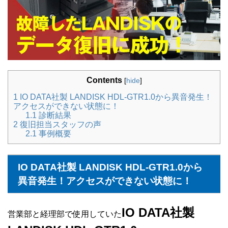
Contents
[
hide
]
1
IO DATA社製 LANDISK HDL-GTR1.0から異音発生！
アクセスができない状態に！
1.1
診断結果
2
復旧担当スタッフの声
2.1
事例概要
IO DATA社製 LANDISK HDL-GTR1.0から
異音発生！アクセスができない状態に！
IO DATA社製
営業部と経理部で使用していた