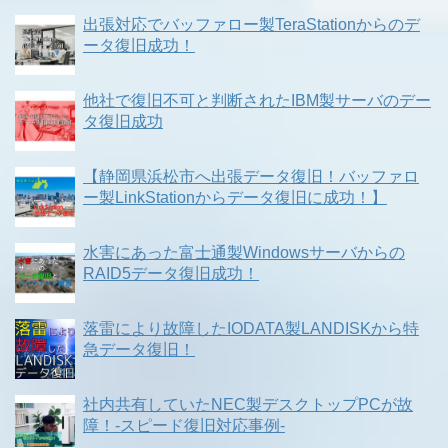
出張対応でバッファロー製TeraStationからのデ
ータ復旧成功！
他社で復旧不可と判断されたIBM製サーバのデー
タ復旧成功
【静岡県浜松市へ出張データ復旧！バッファロ
ー製LinkStationからデータ復旧に成功！】
水害にあった富士通製Windowsサーバからの
RAID5データ復旧成功！
落雷により故障したIODATA製LANDISKから特
急データ復旧！
社内共有していたNEC製デスクトップPCが故
障！-スピード復旧対応事例-