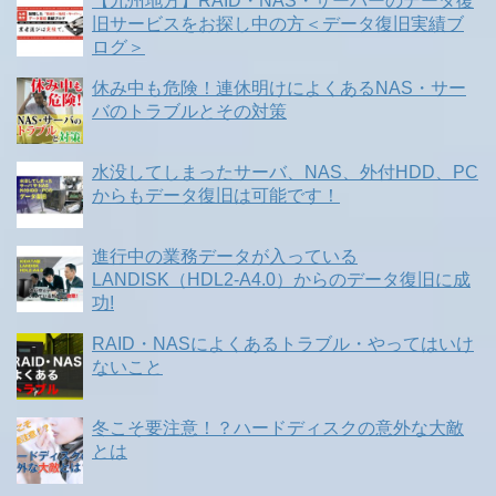
【九州地方】RAID・NAS・サーバーのデータ復
旧サービスをお探し中の方＜データ復旧実績ブ
ログ＞
休み中も危険！連休明けによくあるNAS・サー
バのトラブルとその対策
水没してしまったサーバ、NAS、外付HDD、PC
からもデータ復旧は可能です！
進行中の業務データが入っている
LANDISK（HDL2-A4.0）からのデータ復旧に成
功!
RAID・NASによくあるトラブル・やってはいけ
ないこと
冬こそ要注意！？ハードディスクの意外な大敵
とは