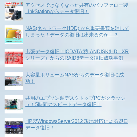
アクセスできなくなった共有のバッファロー製
LinkStationからデータ復旧！
NAS(ネットワークHDD) から重要書類を消して
しまった！データの復旧は出来るのか！？
出張データ復旧！IODATA製LANDISK(HDL-XR
シリーズ）からのRAID6データ復旧成功事例
大容量ボリュームNASからのデータ復旧に成
功！
共用のエプソン製デスクトップPCがクラッシ
ュ！5時間のスピードデータ復旧！
HP製WindowsServer2012 現地対応による即日
データ復旧！