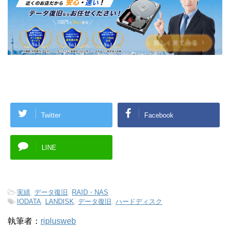
Twitter
Facebook
LINE
-
実績
,
データ復旧
,
RAID・NAS
-
IODATA
,
LANDISK
,
データ復旧
,
ハードディスク
執筆者：
riplusweb