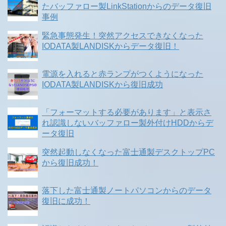
たバッファロー製LinkStationからのデータ復旧
事例
緊急事態発生！突然アクセスできなくなった
IODATA製LANDISKからデータ復旧！
電源を入れると赤ランプがつくようになった
IODATA製LANDISKから復旧成功
「フォーマットする必要があります」と表示さ
れ認識しないバッファロー製外付けHDDからデ
ータ復旧
突然起動しなくなった富士通製デスクトップPC
から復旧成功！
落下した富士通製ノートパソコンからのデータ
復旧に成功！