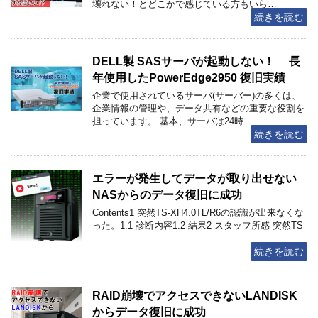
壊れない！とどこかで感じている方もいら…
続きを読む
DELL製 SASサーバが起動しない！ 長
年使用したPowerEdge2950 復旧実績
企業で使用されているサーバ(サーバー)の多くは、
企業情報の管理や、データ共有などの重要な役割を
担っています。 基本、サーバは24時…
続きを読む
エラーが発生してデータが取り出せない
NASからのデータ復旧に成功
Contents1 突然TS-XH4.0TL/R6の認識が出来なくな
った。1.1 診断内容1.2 結果2 スタッフ所感 突然TS-
…
続きを読む
RAID崩壊でアクセスできないLANDISK
からデータ復旧に成功