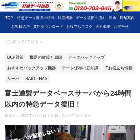
TOP
特急データ復旧の特長
対応機器
データ復旧の流れ
料金
店舗案内
お客様の声
資料ダウンロード
お役立ちブログ
会社概要
お問合せ
HOME
>
BCP対策
>
BCP対策
機器の故障と原因
データバックアップ
おすすめバックアップ機器
データ保存の豆知識
ITお役立ち情報
サーバ
RAID・NAS
富士通製データベースサーバから24時間
以内の特急データ復旧！
投稿日：2024年12月2日 更新日：
2024年12月13日