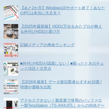
【あと2か月】Windows10サポート終了！あなた
のPCは本当に大丈夫？
【2025年最新版】HDD1万台をみたプロが教え
る外付けHDDの選び方
記録メディアの寿命ランキング
■外付けHDDが認識しない！■困ったときのチェ
ック項目と注意点
【2026年最新】データ復旧業者おすすめ10選 !
特徴や価格を比較
アクセスできない！製造業で使用のバッファロ
ー製TeraStation（TS-XH4.0TL）からの特急デー