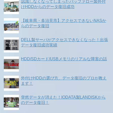
認識しなくなってしまったバッファロー製外付
けHDDからのデータ復旧成功
【岐阜県・多治見市】アクセスできないNASか
らのデータ復旧
DELL製サーバがアクセスできなくなった！出張
データ復旧成功実績
HDD/SDカード/USBメモリのリアルな障害の話
外付けHDDの選び方、データ復旧のプロが教え
ます！
突然データが消えた！IODATA製LANDISKから
のデータ復旧！