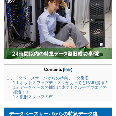
Contents
[
hide
]
1
データベースサーバからの特急データ復旧！
1.1
ホットスワップディスクがあってもRAID崩壊！
1.2
データベースの抽出に成功！グループウエアの
復活！！
1.3
復旧スタッフの声
データベースサーバからの特急データ復