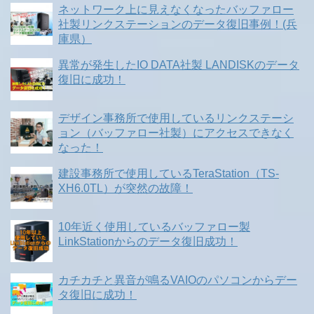
ネットワーク上に見えなくなったバッファロー
社製リンクステーションのデータ復旧事例！(兵
庫県）
異常が発生したIO DATA社製 LANDISKのデータ
復旧に成功！
デザイン事務所で使用しているリンクステーシ
ョン（バッファロー社製）にアクセスできなく
なった！
建設事務所で使用しているTeraStation（TS-
XH6.0TL）が突然の故障！
10年近く使用しているバッファロー製
LinkStationからのデータ復旧成功！
カチカチと異音が鳴るVAIOのパソコンからデー
タ復旧に成功！