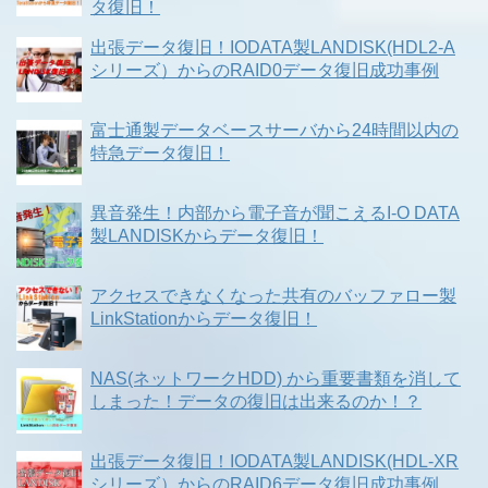
タ復旧！
出張データ復旧！IODATA製LANDISK(HDL2-A
シリーズ）からのRAID0データ復旧成功事例
富士通製データベースサーバから24時間以内の
特急データ復旧！
異音発生！内部から電子音が聞こえるI-O DATA
製LANDISKからデータ復旧！
アクセスできなくなった共有のバッファロー製
LinkStationからデータ復旧！
NAS(ネットワークHDD) から重要書類を消して
しまった！データの復旧は出来るのか！？
出張データ復旧！IODATA製LANDISK(HDL-XR
シリーズ）からのRAID6データ復旧成功事例