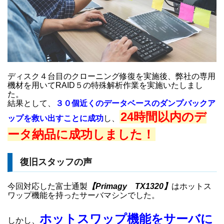
ディスク４台目のクローニング修復を実施後、弊社の専用
機材を用いてRAID５の特殊解析作業を実施いたしまし
た。
結果として、
３０個近くのデータベースのダンプバックア
24時間以内のデ
ップを救い出すことに成功
し、
ータ納品に成功しました！
復旧スタッフの声
今回対応した富士通製
【Primagy TX1320】
はホットス
ワップ機能を持ったサーバマシンでした。
ホットスワップ機能をサーバに
しかし、