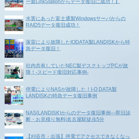
ー製LinkStationからデータ復旧に成功！】
水害にあった富士通製Windowsサーバからの
RAID5データ復旧成功！
落雷により故障したIODATA製LANDISKから特
急データ復旧！
社内共有していたNEC製デスクトップPCが故
障！-スピード復旧対応事例-
停電によりNASが故障した！I-O DATA製
LANDISKの特急データ復旧事例
NAS(LANDISK)からのデータ復旧事例―即日診
断・お見積り無料|名古屋駅徒歩5分
【刈谷市・出張】停電でアクセスできなくなっ