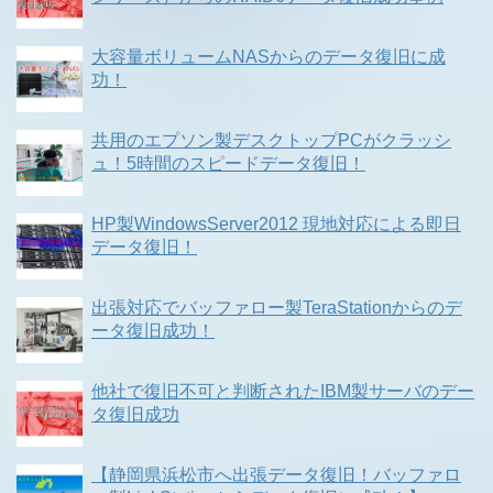
大容量ボリュームNASからのデータ復旧に成
功！
共用のエプソン製デスクトップPCがクラッシ
ュ！5時間のスピードデータ復旧！
HP製WindowsServer2012 現地対応による即日
データ復旧！
出張対応でバッファロー製TeraStationからのデ
ータ復旧成功！
他社で復旧不可と判断されたIBM製サーバのデー
タ復旧成功
【静岡県浜松市へ出張データ復旧！バッファロ