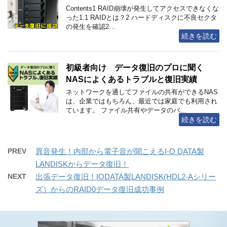
Contents1 RAID崩壊が発生してアクセスできなくな
った1.1 RAIDとは？2 ハードディスクに不良セクタ
の発生を確認2…
続きを読む
初級者向け データ復旧のプロに聞く
NASによくあるトラブルと復旧実績
ネットワークを通してファイルの共有ができるNAS
は、企業ではもちろん、最近では家庭でも利用され
ています。 ファイル共有やデータのバ…
続きを読む
PREV
異音発生！内部から電子音が聞こえるI-O DATA製
LANDISKからデータ復旧！
NEXT
出張データ復旧！IODATA製LANDISK(HDL2-Aシリー
ズ）からのRAID0データ復旧成功事例