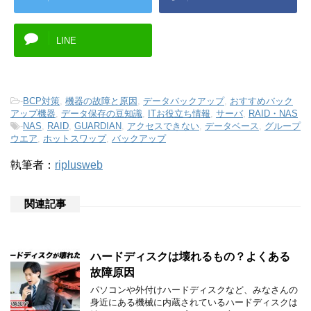
LINE
-
BCP対策
,
機器の故障と原因
,
データバックアップ
,
おすすめバック
アップ機器
,
データ保存の豆知識
,
ITお役立ち情報
,
サーバ
,
RAID・NAS
-
NAS
,
RAID
,
GUARDIAN
,
アクセスできない
,
データベース
,
グループ
ウエア
,
ホットスワップ
,
バックアップ
執筆者：
riplusweb
関連記事
ハードディスクは壊れるもの？よくある
故障原因
パソコンや外付けハードディスクなど、みなさんの
身近にある機械に内蔵されているハードディスクは