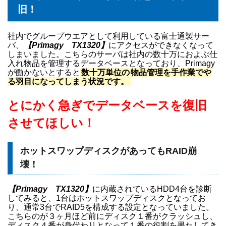
旧！
社内でグループウエアとして利用している富士通製サー
バ、
【Primagy TX1320】
にアクセスができなくなって
しまいました。こちらのサーバは社内の数十万におよぶ仕
入れ物品を管理するデータベースとなっており、Primagy
が働かないとすると
数十万単位の
物品管理を手作業でや
る羽目になってしまう状況です。
とにかく急ぎでデータベースを復旧
させてほしい！
ホットスワップディスクがあってもRAID崩
壊！
【Primagy TX1320】
に内蔵されているHDD4台を診断
してみると、1台はホットスワップディスクとなってお
り、通常3台でRAID5を構成する設定となっていました。
こちらのが３ヶ月ほど前にディスク１番がクラッシュし、
ディスク４番が身代わりとなって１番の役割を果たしてき