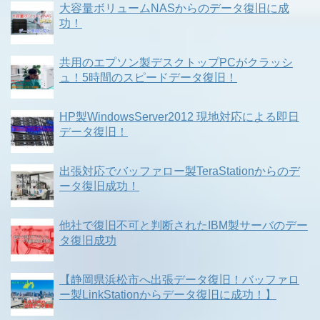
大容量ボリュームNASからのデータ復旧に成
功！
共用のエプソン製デスクトップPCがクラッシ
ュ！5時間のスピードデータ復旧！
HP製WindowsServer2012 現地対応による即日
データ復旧！
出張対応でバッファロー製TeraStationからのデ
ータ復旧成功！
他社で復旧不可と判断されたIBM製サーバのデー
タ復旧成功
【静岡県浜松市へ出張データ復旧！バッファロ
ー製LinkStationからデータ復旧に成功！】