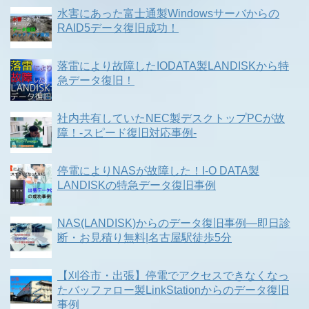
水害にあった富士通製Windowsサーバからの
RAID5データ復旧成功！
落雷により故障したIODATA製LANDISKから特
急データ復旧！
社内共有していたNEC製デスクトップPCが故
障！-スピード復旧対応事例-
停電によりNASが故障した！I-O DATA製
LANDISKの特急データ復旧事例
NAS(LANDISK)からのデータ復旧事例―即日診
断・お見積り無料|名古屋駅徒歩5分
【刈谷市・出張】停電でアクセスできなくなっ
たバッファロー製LinkStationからのデータ復旧
事例