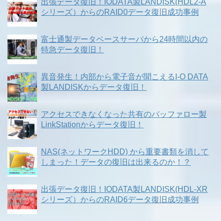
出張データ復旧！IODATA製LANDISK(HDL2-A
シリーズ）からのRAID0データ復旧成功事例
富士通製データベースサーバから24時間以内の
特急データ復旧！
異音発生！内部から電子音が聞こえるI-O DATA
製LANDISKからデータ復旧！
アクセスできなくなった共有のバッファロー製
LinkStationからデータ復旧！
NAS(ネットワークHDD) から重要書類を消して
しまった！データの復旧は出来るのか！？
出張データ復旧！IODATA製LANDISK(HDL-XR
シリーズ）からのRAID6データ復旧成功事例