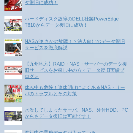
タ復旧に成功！
ハードディスク故障のDELL社製PowerEdge
T610からデータ復旧に成功！
NASがまさかの故障！？法人向けのデータ復旧
サービスを徹底解説
【九州地方】RAID・NAS・サーバーのデータ復
旧サービスをお探し中の方＜データ復旧実績ブ
ログ＞
休み中も危険！連休明けによくあるNAS・サー
バのトラブルとその対策
水没してしまったサーバ、NAS、外付HDD、PC
からもデータ復旧は可能です！
進行中の業務データが入っている