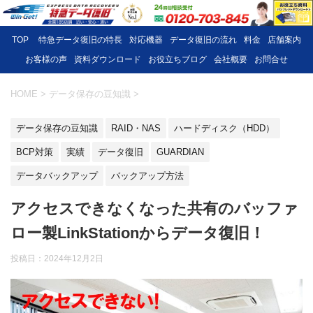
TOP
特急データ復旧の特長
対応機器
データ復旧の流れ
料金
店舗案内
お客様の声
資料ダウンロード
お役立ちブログ
会社概要
お問合せ
HOME
>
データ保存の豆知識
>
データ保存の豆知識
RAID・NAS
ハードディスク（HDD）
BCP対策
実績
データ復旧
GUARDIAN
データバックアップ
バックアップ方法
アクセスできなくなった共有のバッファ
ロー製LinkStationからデータ復旧！
投稿日：
2024年12月2日