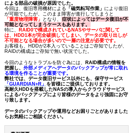
による部品の破損が原因でした。
今回は、復旧専用機材による
「磁気転写作業」
により復旧
が可能でしたが、このまま障害が進行してしまうと
「重度物理障害」
となり、
症状によってはデータ復旧が不
可能となってしまうケースもあります。
特に、
RAID0で構成されているNASやサーバに関して
は、HDD1本が完全破損してしまい、データの取り出しが
不可能となる場合が多いので一層の注意が必要です。
お客様も、HDDが2本入っていることはご存知でしたが、
RAIDの構成はご存知で無い状況でした。
今回のようなトラブルを防ぐ為には、
RAID構成の情報を
把握し、
外部メディアへ
データの
バックアップが常に取れ
る環境を作ることが重要です。
弊社では、データ復旧サービス以外にも、保守サービス
「GUARDIAN+R」
を皆様にご提供しております。
高耐久HDDを搭載したNASの導入からクラウドサービス
によるバックアップにより皆様のデータをより強固にお守
り致します。
データのバックアップや運用などお困りごとがありました
らお気軽にご相談ください。