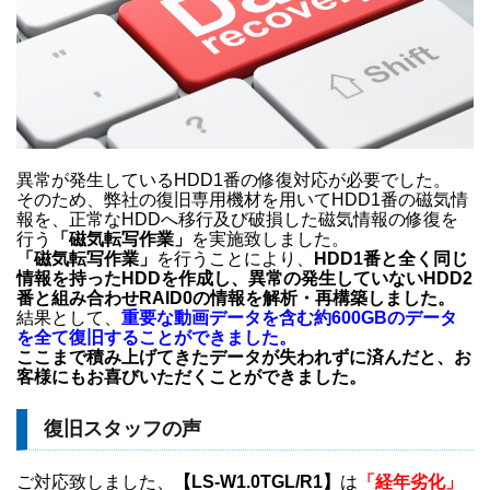
異常が発生しているHDD1番の修復対応が必要でした。
そのため、弊社の復旧専用機材を用いてHDD1番の磁気情
報を、正常なHDDへ移行及び破損した磁気情報の修復を
行う
「磁気転写作業」
を実施致しました。
「磁気転写作業」
を行うことにより、
HDD1番と全く同じ
情報を持ったHDDを作成し、異常の発生していないHDD2
番と組み合わせRAID0の情報を解析・再構築しました。
結果として、
重要な動画データを含む約600GBのデータ
を全て復旧することができました。
ここまで積み上げてきたデータが失われずに済んだと、お
客様にもお喜びいただくことができました。
復旧スタッフの声
ご対応致しました、
【LS-W1.0TGL/R1】
は
「経年劣化」