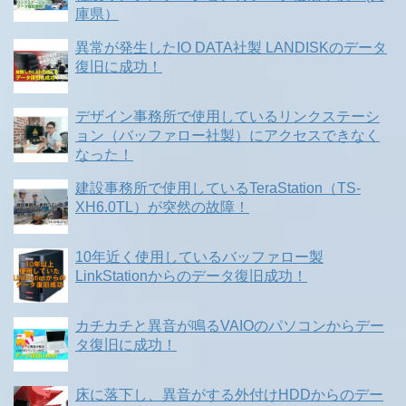
庫県）
異常が発生したIO DATA社製 LANDISKのデータ
復旧に成功！
デザイン事務所で使用しているリンクステーシ
ョン（バッファロー社製）にアクセスできなく
なった！
建設事務所で使用しているTeraStation（TS-
XH6.0TL）が突然の故障！
10年近く使用しているバッファロー製
LinkStationからのデータ復旧成功！
カチカチと異音が鳴るVAIOのパソコンからデー
タ復旧に成功！
床に落下し、異音がする外付けHDDからのデー