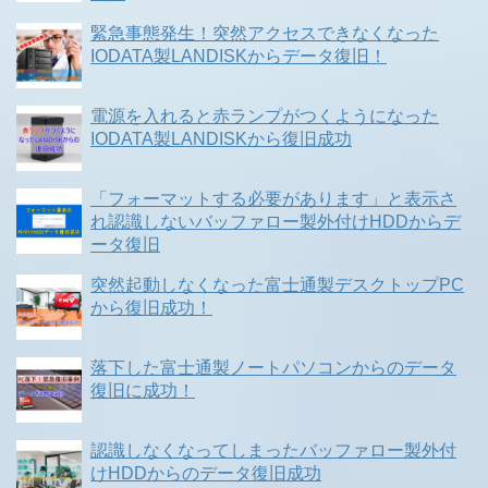
緊急事態発生！突然アクセスできなくなった
IODATA製LANDISKからデータ復旧！
電源を入れると赤ランプがつくようになった
IODATA製LANDISKから復旧成功
「フォーマットする必要があります」と表示さ
れ認識しないバッファロー製外付けHDDからデ
ータ復旧
突然起動しなくなった富士通製デスクトップPC
から復旧成功！
落下した富士通製ノートパソコンからのデータ
復旧に成功！
認識しなくなってしまったバッファロー製外付
けHDDからのデータ復旧成功