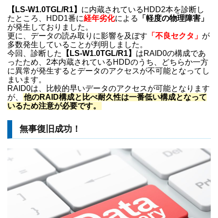
【LS-W1.0TGL/R1】
に内蔵されているHDD2本を診断し
たところ、HDD1番に
経年劣化
による
「軽度の物理障害」
が発生しておりました。
更に、データの読み取りに影響を及ぼす
「不良セクタ」
が
多数発生していることが判明しました。
今回、診断した
【LS-W1.0TGL/R1】
はRAID0の構成であ
ったため、2本内蔵されているHDDのうち、どちらか一方
に異常が発生するとデータのアクセスが不可能となってし
まいます。
RAID0は、比較的早いデータのアクセスが可能となります
が、
他のRAID構成と比べ耐久性は一番低い構成となって
いるため注意が必要です。
無事復旧成功！