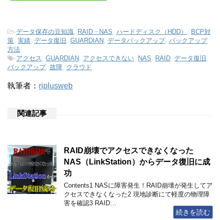
-
データ保存の豆知識
,
RAID・NAS
,
ハードディスク（HDD）
,
BCP対
策
,
実績
,
データ復旧
,
GUARDIAN
,
データバックアップ
,
バックアップ
方法
-
アクセス
,
GUARDIAN
,
アクセスできない
,
NAS
,
RAID
,
データ復旧
,
バックアップ
,
故障
,
クラウド
執筆者：
riplusweb
関連記事
RAID崩壊でアクセスできなくなった
NAS（LinkStation）からデータ復旧に成
功
Contents1 NASに障害発生！RAID崩壊が発生してア
クセスできなくなった2 現地診断にて軽度の物理障
害を確認3 RAID…
続きを読む