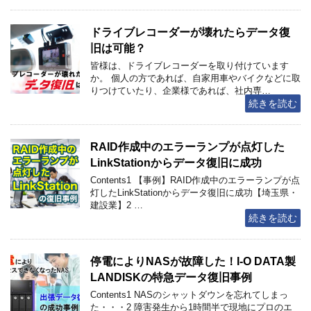
ドライブレコーダーが壊れたらデータ復
旧は可能？
皆様は、ドライブレコーダーを取り付けています
か。 個人の方であれば、自家用車やバイクなどに取
りつけていたり、企業様であれば、社内専…
続きを読む
RAID作成中のエラーランプが点灯した
LinkStationからデータ復旧に成功
Contents1 【事例】RAID作成中のエラーランプが点
灯したLinkStationからデータ復旧に成功【埼玉県・
建設業】2 …
続きを読む
停電によりNASが故障した！I-O DATA製
LANDISKの特急データ復旧事例
Contents1 NASのシャットダウンを忘れてしまっ
た・・・2 障害発生から1時間半で現地にプロのエ