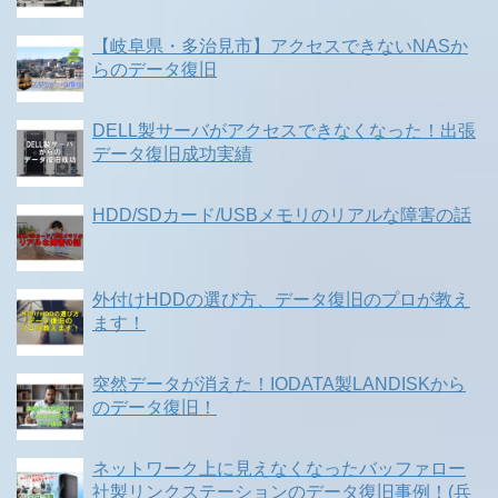
【岐阜県・多治見市】アクセスできないNASか
らのデータ復旧
DELL製サーバがアクセスできなくなった！出張
データ復旧成功実績
HDD/SDカード/USBメモリのリアルな障害の話
外付けHDDの選び方、データ復旧のプロが教え
ます！
突然データが消えた！IODATA製LANDISKから
のデータ復旧！
ネットワーク上に見えなくなったバッファロー
社製リンクステーションのデータ復旧事例！(兵