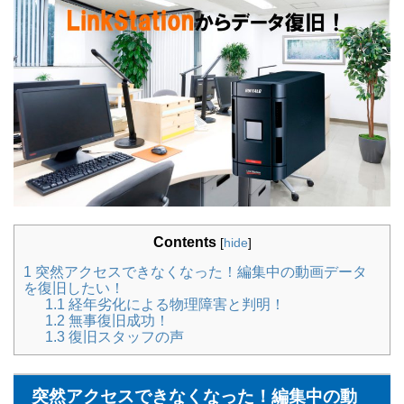
Contents
[
hide
]
1
突然アクセスできなくなった！編集中の動画データ
を復旧したい！
1.1
経年劣化による物理障害と判明！
1.2
無事復旧成功！
1.3
復旧スタッフの声
突然アクセスできなくなった！編集中の動