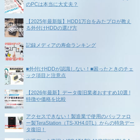
のPCは本当に大丈夫？
【2025年最新版】HDD1万台をみたプロが教え
る外付けHDDの選び方
記録メディアの寿命ランキング
■外付けHDDが認識しない！■困ったときのチェ
ック項目と注意点
【2026年最新】データ復旧業者おすすめ10選 !
特徴や価格を比較
アクセスできない！製造業で使用のバッファロ
ー製TeraStation（TS-XH4.0TL）からの特急デー
タ復旧！