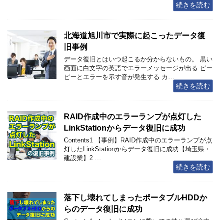
続きを読む
北海道旭川市で実際に起こったデータ復
旧事例
データ復旧とはいつ起こるか分からないもの。 黒い
画面に白文字の英語でエラーメッセージが出る ピー
ピーとエラーを示す音が発生する カ…
続きを読む
RAID作成中のエラーランプが点灯した
LinkStationからデータ復旧に成功
Contents1 【事例】RAID作成中のエラーランプが点
灯したLinkStationからデータ復旧に成功【埼玉県・
建設業】2 …
続きを読む
落下し壊れてしまったポータブルHDDか
らのデータ復旧に成功