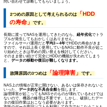
問い合わせて診断してもらいましょう。
「HDD
2つめの原因として考えられるのは
の寿命」
です。
長期に渡ってNASを運用してきたのなら、
経年劣化
でトラ
ブルが発生してもおかしくはありません。
ファイルサーバ運用だと
平均3～4年
でHDDの寿命がきま
すので、それ以上長く使用しているNASに動作不良が起こ
り始めたときは早めの買い替えを検討してください。
そのまま使い続けて完全にHDDの機能が失われてしまう
と、
データの移動や復旧が難しくなります。
「論理障害」
故障原因の3つめは
です。
NAS上の情報が正常に開けない、あるいは保存されないと
いった、
データ的な不具合全般
を指します。
論理障害が起こってもNASそのものが壊れているわけでは
ないので、機器の修理は不要です。しかし、破損したデー
タの復旧作業はおこなう必要があります。
市販のデータ復旧ソフトを利用して自力でおこなうことも