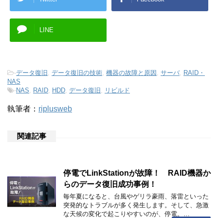
LINE
-
データ復旧
,
データ復旧の技術
,
機器の故障と原因
,
サーバ
,
RAID・
NAS
-
NAS
,
RAID
,
HDD
,
データ復旧
,
リビルド
執筆者：
riplusweb
関連記事
停電でLinkStationが故障！ RAID機器か
らのデータ復旧成功事例！
毎年夏になると、台風やゲリラ豪雨、落雷といった
突発的なトラブルが多く発生します。そして、急激
な天候の変化で起こりやすいのが、停電。…