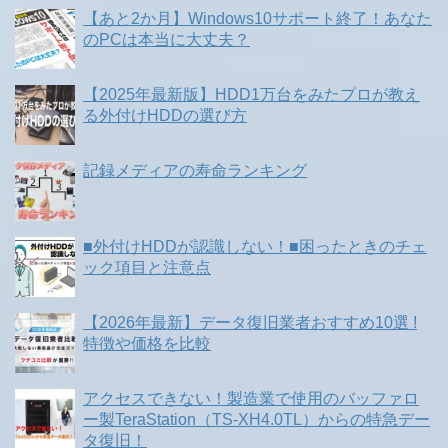
【あと2か月】Windows10サポート終了！あなた
のPCは本当に大丈夫？
【2025年最新版】HDD1万台をみたプロが教え
る外付けHDDの選び方
記録メディアの寿命ランキング
■外付けHDDが認識しない！■困ったときのチェ
ック項目と注意点
【2026年最新】データ復旧業者おすすめ10選 !
特徴や価格を比較
アクセスできない！製造業で使用のバッファロ
ー製TeraStation（TS-XH4.0TL）からの特急デー
タ復旧！