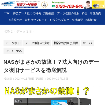
TOP
特急データ復旧の特長
対応機器
データ復旧の流れ
料金
店舗案内
お客様の声
資料ダウンロード
お役立ちブログ
会社概要
お問合せ
HOME
>
データ復旧
>
データ復旧
データ復旧の技術
機器の故障と原因
サーバ
RAID・NAS
NASがまさかの故障！？法人向けのデー
タ復旧サービスを徹底解説
投稿日：2024年11月5日 更新日：
2024年12月17日