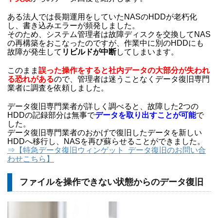
ある法人では長期運用をしていたNASのHDDが老朽化
し、書き込みエラーが頻発しました。
そのため、システム管理者は故障ディスクを交換してNAS
の再構築をおこなったのですが、作業中に別のHDDにも
故障が発生して
リビルドが中断
してしまいます。
このまま
誤った操作をすると社内データの大部分が失われ
る恐れがある
ので、管理者は迷うことなくデータ復旧専門
業者に調査を依頼しました。
データ復旧専門業者が詳しく調べると、故障した2つの
HDDの記録部分は無事で
データを取り出すことが可能
で
した。
データ復旧専門業者のおかげで復旧したデータを新しい
HDDへ移行し、NASを再び蘇らせることができました。
⇒【特急データ復旧ウィンゲット データ復旧のお問い合
わせこちら】
ファイルを操作できない状態からのデータ復旧