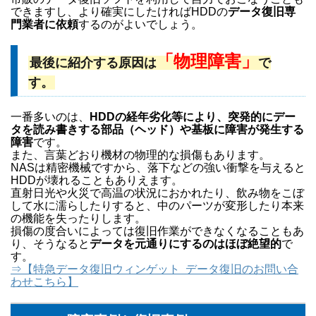
できますし、より確実にしたければHDDの
データ復旧専
門業者に依頼
するのがよいでしょう。
「物理障害」
最後に紹介する原因は
で
す。
一番多いのは、
HDDの経年劣化等により、突発的にデー
タを読み書きする部品（ヘッド）や基板に障害が発生する
障害
です。
また、言葉どおり機材の物理的な損傷もあります。
NASは精密機械ですから、落下などの強い衝撃を与えると
HDDが壊れることもありえます。
直射日光や火災で高温の状況におかれたり、飲み物をこぼ
して水に濡らしたりすると、中のパーツが変形したり本来
の機能を失ったりします。
損傷の度合いによっては復旧作業ができなくなることもあ
り、そうなると
データを元通りにするのはほぼ絶望的
で
す。
⇒【特急データ復旧ウィンゲット データ復旧のお問い合
わせこちら】