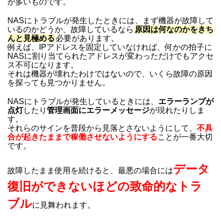
が多いものです。
NASにトラブルが発生したときには、まず機器が故障して
いるのかどうか、故障しているなら
原因は何なのかをきち
んと見極める
必要があります。
例えば、IPアドレスを固定していなければ、何かの拍子に
NASに割り当てられたアドレスが変わっただけでもアクセ
ス不可になります。
それは機器が壊れたわけではないので、いくら故障の原因
を探っても見つかりません。
NASにトラブルが発生しているときには、
エラーランプが
点灯
したり
管理画面にエラーメッセージ
が現れたりしま
す。
それらのサインを普段から見落とさないようにして、
不具
合が起きたままで稼働させないようにする
ことが一番大切
です。
データ
故障したまま使用を続けると、最悪の場合には
復旧ができないほどの致命的なトラ
ブル
に見舞われます。