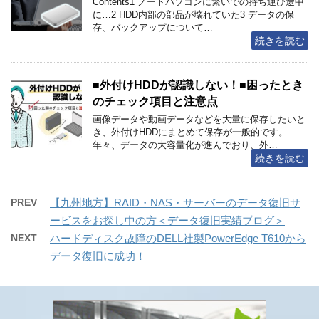
Contents1 ノートパソコンに繋いでの持ち運び途中
に…2 HDD内部の部品が壊れていた3 データの保
存、バックアップについて…
続きを読む
■外付けHDDが認識しない！■困ったとき
のチェック項目と注意点
画像データや動画データなどを大量に保存したいと
き、外付けHDDにまとめて保存が一般的です。
年々、データの大容量化が進んでおり、外…
続きを読む
PREV
【九州地方】RAID・NAS・サーバーのデータ復旧サ
ービスをお探し中の方＜データ復旧実績ブログ＞
NEXT
ハードディスク故障のDELL社製PowerEdge T610から
データ復旧に成功！