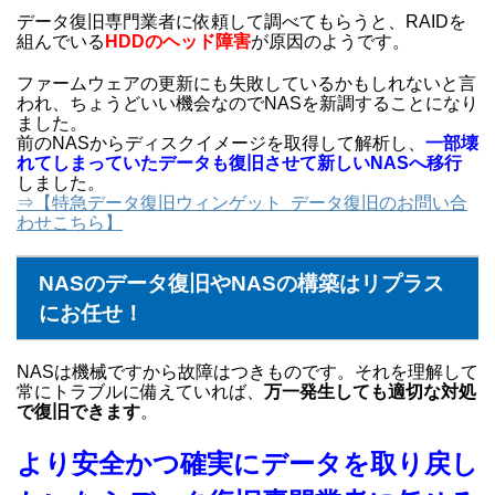
データ復旧専門業者に依頼して調べてもらうと、
RAIDを
組んでいる
HDDのヘッド障害
が原因のようです。
ファームウェアの更新にも失敗しているかもしれないと言
われ、ちょうどいい機会なのでNASを新調することになり
ました。
前のNASからディスクイメージを取得して解析し、
一部壊
れてしまっていたデータも復旧させて新しいNASへ移行
しました。
⇒【特急データ復旧ウィンゲット データ復旧のお問い合
わせこちら】
NASのデータ復旧やNASの構築はリプラス
にお任せ！
NASは機械ですから故障はつきものです。それを理解して
常にトラブルに備えていれば、
万一発生しても適切な対処
で復旧できます
。
より安全かつ確実にデータを取り戻し