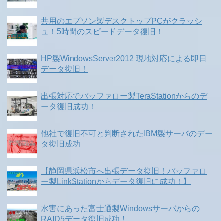
共用のエプソン製デスクトップPCがクラッシ
ュ！5時間のスピードデータ復旧！
HP製WindowsServer2012 現地対応による即日
データ復旧！
出張対応でバッファロー製TeraStationからのデ
ータ復旧成功！
他社で復旧不可と判断されたIBM製サーバのデー
タ復旧成功
【静岡県浜松市へ出張データ復旧！バッファロ
ー製LinkStationからデータ復旧に成功！】
水害にあった富士通製Windowsサーバからの
RAID5データ復旧成功！