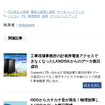
-
ITお役立ち情報
,
機器の故障と原因
,
データバックアップ
-
パソコン
,
PC
,
物理障害
,
故障
,
データバックアップ
執筆者：
riplusweb
関連記事
工事現場事務所の計画停電後アクセスで
きなくなったLANDISKからのデータ復旧
成功
Contents1 問い合わせ2 現地診断3 復旧作業4 デー
タ復旧だけでなく保守サービスで今後のリスク回避
5 事例概要 問い合わ…
続きを読む
HDDからカチカチ音が発生！物理故障し