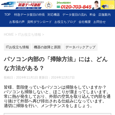
TOP
特急データ復旧の特長
対応機器
データ復旧の流れ
料金
店舗案内
お客様の声
資料ダウンロード
お役立ちブログ
会社概要
お問合せ
HOME
>
ITお役立ち情報
>
ITお役立ち情報
機器の故障と原因
データバックアップ
パソコン内部の「掃除方法」には、どん
な方法がある？
投稿日：2024年11月1日 更新日：
2024年12月17日
皆様、普段使っているパソコンは掃除をしていますか？
パソコンも掃除しないと、ほこりが溜まってしまいます。
常に熱が発生しており、外部の空気を取り込んで内部を通
り抜けて外部へ再び排出される仕組みになっています。
適切に掃除を行い、メンテナンスをしましょう。