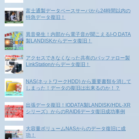
富士通製データベースサーバから24時間以内の
特急データ復旧！
異音発生！内部から電子音が聞こえるI-O DATA
製LANDISKからデータ復旧！
アクセスできなくなった共有のバッファロー製
LinkStationからデータ復旧！
NAS(ネットワークHDD) から重要書類を消して
しまった！データの復旧は出来るのか！？
出張データ復旧！IODATA製LANDISK(HDL-XR
シリーズ）からのRAID6データ復旧成功事例
大容量ボリュームNASからのデータ復旧に成
功！