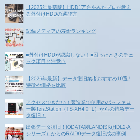
【2025年最新版】HDD1万台をみたプロが教え
る外付けHDDの選び方
記録メディアの寿命ランキング
■外付けHDDが認識しない！■困ったときのチェ
ック項目と注意点
【2026年最新】データ復旧業者おすすめ10選 !
特徴や価格を比較
アクセスできない！製造業で使用のバッファロ
ー製TeraStation（TS-XH4.0TL）からの特急デー
タ復旧！
出張データ復旧！IODATA製LANDISK(HDL2-A
シリーズ）からのRAID0データ復旧成功事例