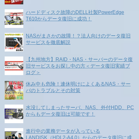
ハードディスク故障のDELL社製PowerEdge
T610からデータ復旧に成功！
NASがまさかの故障！？法人向けのデータ復旧
サービスを徹底解説
【九州地方】RAID・NAS・サーバーのデータ復
旧サービスをお探し中の方＜データ復旧実績ブ
ログ＞
休み中も危険！連休明けによくあるNAS・サー
バのトラブルとその対策
水没してしまったサーバ、NAS、外付HDD、PC
からもデータ復旧は可能です！
進行中の業務データが入っている
LANDISK（HDL2-A4.0）からのデータ復旧に成