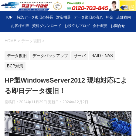
TOP
特急データ復旧の特長
対応機器
データ復旧の流れ
料金
店舗案内
お客様の声
資料ダウンロード
お役立ちブログ
会社概要
お問合せ
HOME
>
データ復旧
>
データ復旧
データバックアップ
サーバ
RAID・NAS
BCP対策
HP製WindowsServer2012 現地対応によ
る即日データ復旧！
投稿日：2024年11月29日 更新日：
2024年12月2日