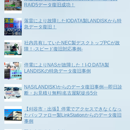
RAID5データ復旧成功！
落雷により故障したIODATA製LANDISKから特
急データ復旧！
社内共有していたNEC製デスクトップPCが故
障！-スピード復旧対応事例-
停電によりNASが故障した！I-O DATA製
LANDISKの特急データ復旧事例
NAS(LANDISK)からのデータ復旧事例―即日診
断・お見積り無料|名古屋駅徒歩5分
【刈谷市・出張】停電でアクセスできなくなっ
たバッファロー製LinkStationからのデータ復旧
事例