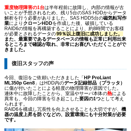
重度物理障害の1台
は半年程前に故障し、内部の情報が古
いことが予想されるため、残り5台のSAS HDDからデータ
解析を行う必要がありました。SAS HDD5台の
磁気転写作
業
により
クローンHDD
を作成した後、破損している
RAID6の情報を再構築することにより、約8時間でお客様
が必要とされるデータの
99％以上復旧に成功しました。
また、最重要であるデータベースの情報も正常に利用出来
るところまで確認が取れ、非常にお喜びいただくことがで
きました。
復旧スタッフの声
今回、復旧をご依頼いただきました「
HP ProLiant
ML350p Gen8
」はHDD内の
データ記録部品（プラッタ）
に傷が付いたことによる軽度の物理障害が原因でした。
連休中に故障したことから、室温やサーバ本体の
熱
による
異常も、今回の障害を引き起こした
要因
の1つ
として考え
られます。
RAID6を構成し冗長性を向上させることも大切ですが、
機
器の温度上昇を防ぐなどの、設置環境にも十分対策が必要
です。