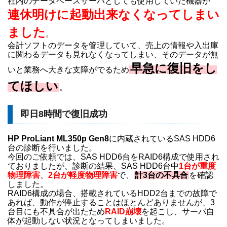
社内のデータベースサーバとしても使用していた機器が
連休明けに起動出来なくなってしまい
ました
。
会計ソフトのデータを管理していて、売上の情報や入出庫
に関わるデータも見れなくなってしまい、そのデータが無
早急に復旧をし
いと業務へ大きな支障がでるため
てほしい
。
即日8時間で復旧成功
HP ProLiant ML350p Gen8
に内蔵されているSAS HDD6
台の診断を行いました。
今回のご依頼では、SAS HDD6台をRAID6構成で使用され
ておりましたが、診断の結果、SAS HDD6台中
1台が重度
物理障害
、
2台が軽度物理障害
で、
計3台の不具合
を確認
しました。
RAID6構成の場合、搭載されているHDD2台までの故障で
あれば、動作が停止することはほとんどありませんが、3
台目にも不具合が出たため
RAID崩壊
を起こし、サーバ自
体が起動しない状況となってしまいました。