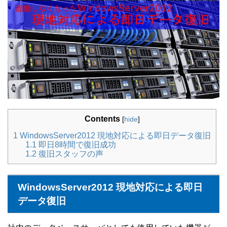
Contents
[
hide
]
1
WindowsServer2012 現地対応による即日データ復旧
1.1
即日8時間で復旧成功
1.2
復旧スタッフの声
WindowsServer2012 現地対応による即日
データ復旧