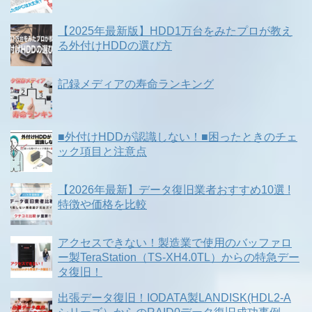
【2025年最新版】HDD1万台をみたプロが教え
る外付けHDDの選び方
記録メディアの寿命ランキング
■外付けHDDが認識しない！■困ったときのチェ
ック項目と注意点
【2026年最新】データ復旧業者おすすめ10選 !
特徴や価格を比較
アクセスできない！製造業で使用のバッファロ
ー製TeraStation（TS-XH4.0TL）からの特急デー
タ復旧！
出張データ復旧！IODATA製LANDISK(HDL2-A