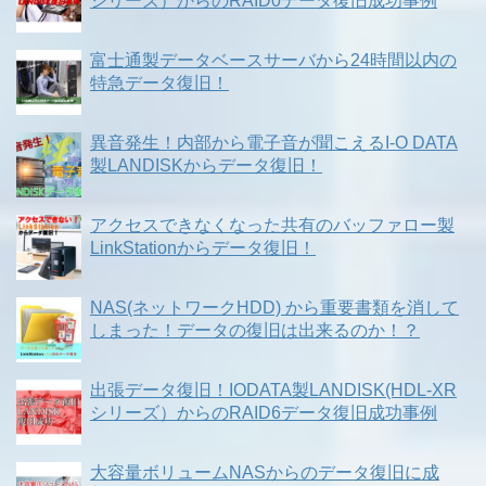
シリーズ）からのRAID0データ復旧成功事例
富士通製データベースサーバから24時間以内の
特急データ復旧！
異音発生！内部から電子音が聞こえるI-O DATA
製LANDISKからデータ復旧！
アクセスできなくなった共有のバッファロー製
LinkStationからデータ復旧！
NAS(ネットワークHDD) から重要書類を消して
しまった！データの復旧は出来るのか！？
出張データ復旧！IODATA製LANDISK(HDL-XR
シリーズ）からのRAID6データ復旧成功事例
大容量ボリュームNASからのデータ復旧に成