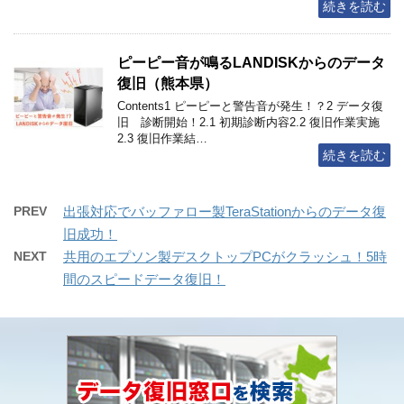
続きを読む
ピーピー音が鳴るLANDISKからのデータ
復旧（熊本県）
Contents1 ピーピーと警告音が発生！？2 データ復
旧 診断開始！2.1 初期診断内容2.2 復旧作業実施
2.3 復旧作業結…
続きを読む
PREV
出張対応でバッファロー製TeraStationからのデータ復
旧成功！
NEXT
共用のエプソン製デスクトップPCがクラッシュ！5時
間のスピードデータ復旧！