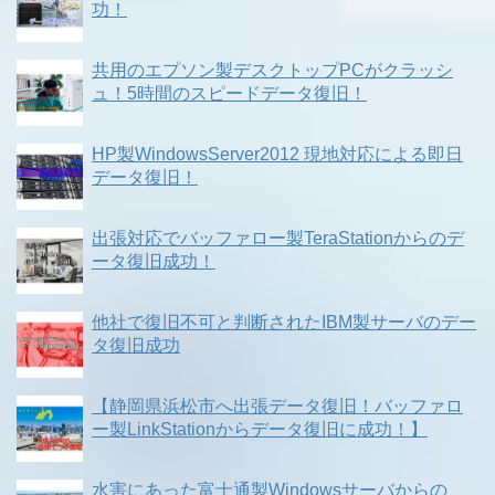
功！
共用のエプソン製デスクトップPCがクラッシ
ュ！5時間のスピードデータ復旧！
HP製WindowsServer2012 現地対応による即日
データ復旧！
出張対応でバッファロー製TeraStationからのデ
ータ復旧成功！
他社で復旧不可と判断されたIBM製サーバのデー
タ復旧成功
【静岡県浜松市へ出張データ復旧！バッファロ
ー製LinkStationからデータ復旧に成功！】
水害にあった富士通製Windowsサーバからの