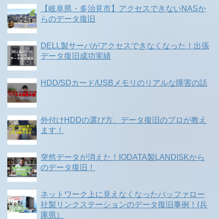
【岐阜県・多治見市】アクセスできないNASか
らのデータ復旧
DELL製サーバがアクセスできなくなった！出張
データ復旧成功実績
HDD/SDカード/USBメモリのリアルな障害の話
外付けHDDの選び方、データ復旧のプロが教え
ます！
突然データが消えた！IODATA製LANDISKから
のデータ復旧！
ネットワーク上に見えなくなったバッファロー
社製リンクステーションのデータ復旧事例！(兵
庫県）