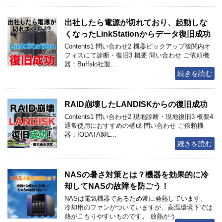
出社したら電源が切れており、起動しな
くなったLinkStationからデータ復旧成功
Contents1 問い合わせ2 機器ピックアップ後関内オ
フィスにて診断・復旧3 概要 問い合わせ ご依頼機
器：Buffalo社製…
続きを読む
RAID崩壊したLANDISKからの復旧成功
Contents1 問い合わせ2 現地診断・現地復旧3 概要4
通常使用におすすめの構成 問い合わせ ご依頼機
器：IODATA製L…
続きを読む
NASの暑さ対策とは？機器を効果的に冷
却してNASの故障を防ごう！
NASは電気機器であるため常に発熱しています。
冷却用のファンがついていますが、高温環境下では
熱がこもりやすいものです。 放熱がう…