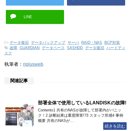
LINE
-
データ復旧
,
データバックアップ
,
サーバ
,
RAID・NAS
,
BCP対策
-
故障
,
GUARDIAN
,
データベース
,
SASHDD
,
データ復旧
,
ハードディ
スク
執筆者：
riplusweb
関連記事
部署全体で使用しているLANDISKの故障!
Contents1 共有のNASが故障して部署内がパニッ
ク！2 診断結果は重度障害!?3 スタッフ所感4 事例
概要 共有のNASが…
続きを読む