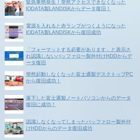
緊急事態発生！突然アクセスできなくなった
IODATA製LANDISKからデータ復旧！
電源を入れると赤ランプがつくようになった
IODATA製LANDISKから復旧成功
「フォーマットする必要があります」と表示さ
れ認識しないバッファロー製外付けHDDからデ
ータ復旧
突然起動しなくなった富士通製デスクトップPC
から復旧成功！
落下した富士通製ノートパソコンからのデータ
復旧に成功！
認識しなくなってしまったバッファロー製外付
けHDDからのデータ復旧成功