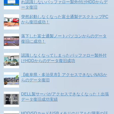
れ認識しないバッファロー製外付けHDDからデ
ータ復旧
突然起動しなくなった富士通製デスクトップPC
から復旧成功！
落下した富士通製ノートパソコンからのデータ
復旧に成功！
認識しなくなってしまったバッファロー製外付
けHDDからのデータ復旧成功
【岐阜県・多治見市】アクセスできないNASか
らのデータ復旧
DELL製サーバがアクセスできなくなった！出張
データ復旧成功実績
HDD/SDカード/USBメモリのリアルな障害の話