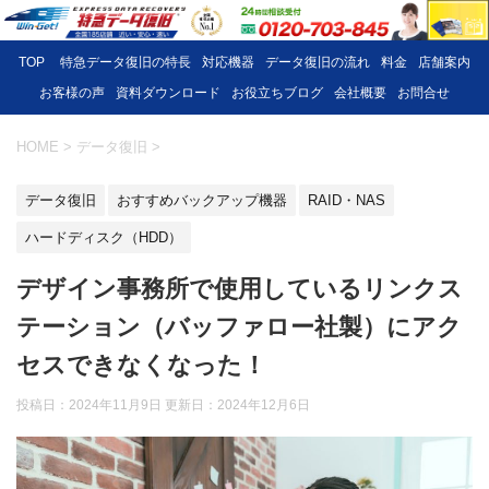
TOP
特急データ復旧の特長
対応機器
データ復旧の流れ
料金
店舗案内
お客様の声
資料ダウンロード
お役立ちブログ
会社概要
お問合せ
HOME
>
データ復旧
>
データ復旧
おすすめバックアップ機器
RAID・NAS
ハードディスク（HDD）
デザイン事務所で使用しているリンクス
テーション（バッファロー社製）にアク
セスできなくなった！
投稿日：2024年11月9日 更新日：
2024年12月6日