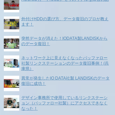
外付けHDDの選び方、データ復旧のプロが教え
ます！
突然データが消えた！IODATA製LANDISKから
のデータ復旧！
ネットワーク上に見えなくなったバッファロー
社製リンクステーションのデータ復旧事例！(兵
庫県）
異常が発生したIO DATA社製 LANDISKのデータ
復旧に成功！
デザイン事務所で使用しているリンクステーシ
ョン（バッファロー社製）にアクセスできなく
なった！