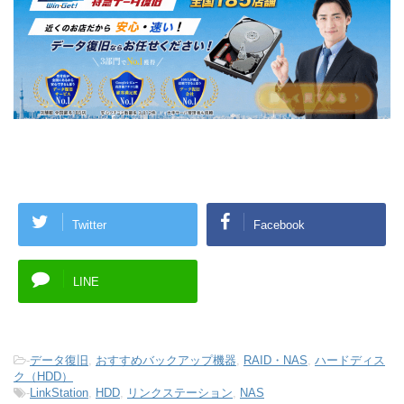
Twitter
Facebook
LINE
-
データ復旧
,
おすすめバックアップ機器
,
RAID・NAS
,
ハードディス
ク（HDD）
-
LinkStation
,
HDD
,
リンクステーション
,
NAS