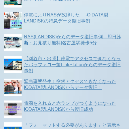
停電によりNASが故障した！I-O DATA製
LANDISKの特急データ復旧事例
NAS(LANDISK)からのデータ復旧事例―即日診
断・お見積り無料|名古屋駅徒歩5分
【刈谷市・出張】停電でアクセスできなくなっ
たバッファロー製LinkStationからのデータ復旧
事例
緊急事態発生！突然アクセスできなくなった
IODATA製LANDISKからデータ復旧！
電源を入れると赤ランプがつくようになった
IODATA製LANDISKから復旧成功
「フォーマットする必要があります」と表示さ