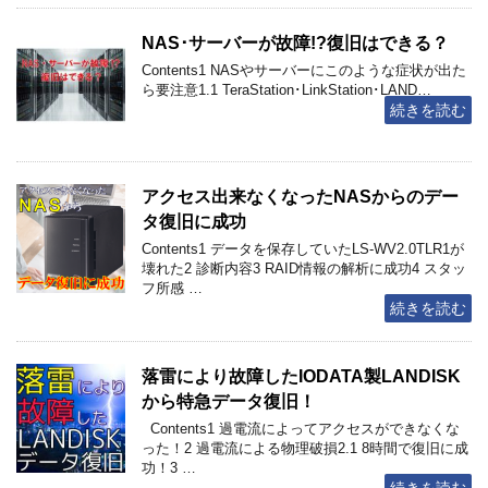
NAS･サーバーが故障!?復旧はできる？
Contents1 NASやサーバーにこのような症状が出た
ら要注意1.1 TeraStation･LinkStation･LAND…
続きを読む
アクセス出来なくなったNASからのデー
タ復旧に成功
Contents1 データを保存していたLS-WV2.0TLR1が
壊れた2 診断内容3 RAID情報の解析に成功4 スタッ
フ所感 …
続きを読む
落雷により故障したIODATA製LANDISK
から特急データ復旧！
Contents1 過電流によってアクセスができなくな
った！2 過電流による物理破損2.1 8時間で復旧に成
功！3 …