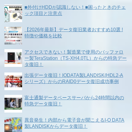
■外付けHDDが認識しない！■困ったときのチェ
ック項目と注意点
【2026年最新】データ復旧業者おすすめ10選 !
特徴や価格を比較
アクセスできない！製造業で使用のバッファロ
ー製TeraStation（TS-XH4.0TL）からの特急デー
タ復旧！
出張データ復旧！IODATA製LANDISK(HDL2-A
シリーズ）からのRAID0データ復旧成功事例
富士通製データベースサーバから24時間以内の
特急データ復旧！
異音発生！内部から電子音が聞こえるI-O DATA
製LANDISKからデータ復旧！