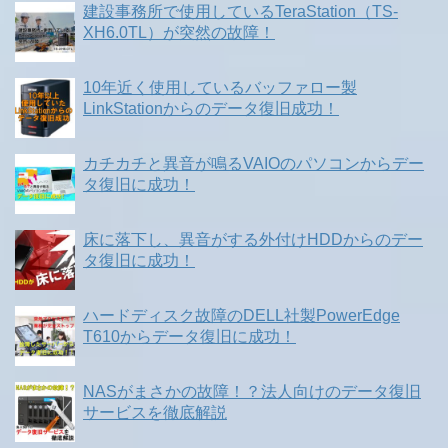
建設事務所で使用しているTeraStation（TS-
XH6.0TL）が突然の故障！
10年近く使用しているバッファロー製
LinkStationからのデータ復旧成功！
カチカチと異音が鳴るVAIOのパソコンからデー
タ復旧に成功！
床に落下し、異音がする外付けHDDからのデー
タ復旧に成功！
ハードディスク故障のDELL社製PowerEdge
T610からデータ復旧に成功！
NASがまさかの故障！？法人向けのデータ復旧
サービスを徹底解説