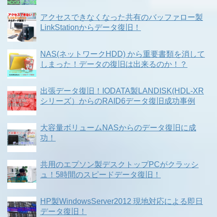
アクセスできなくなった共有のバッファロー製
LinkStationからデータ復旧！
NAS(ネットワークHDD) から重要書類を消して
しまった！データの復旧は出来るのか！？
出張データ復旧！IODATA製LANDISK(HDL-XR
シリーズ）からのRAID6データ復旧成功事例
大容量ボリュームNASからのデータ復旧に成
功！
共用のエプソン製デスクトップPCがクラッシ
ュ！5時間のスピードデータ復旧！
HP製WindowsServer2012 現地対応による即日
データ復旧！