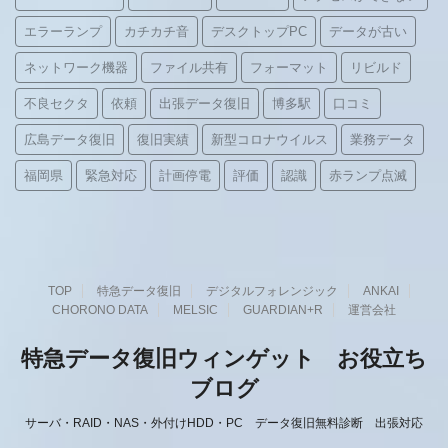
エラーランプ
カチカチ音
デスクトップPC
データが古い
ネットワーク機器
ファイル共有
フォーマット
リビルド
不良セクタ
依頼
出張データ復旧
博多駅
口コミ
広島データ復旧
復旧実績
新型コロナウイルス
業務データ
福岡県
緊急対応
計画停電
評価
認識
赤ランプ点滅
TOP
特急データ復旧
デジタルフォレンジック
ANKAI
CHORONO DATA
MELSIC
GUARDIAN+R
運営会社
特急データ復旧ウィンゲット お役立ち
ブログ
サーバ・RAID・NAS・外付けHDD・PC データ復旧無料診断 出張対応