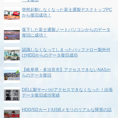
突然起動しなくなった富士通製デスクトップPC
から復旧成功！
落下した富士通製ノートパソコンからのデータ
復旧に成功！
認識しなくなってしまったバッファロー製外付
けHDDからのデータ復旧成功
【岐阜県・多治見市】アクセスできないNASか
らのデータ復旧
DELL製サーバがアクセスできなくなった！出張
データ復旧成功実績
HDD/SDカード/USBメモリのリアルな障害の話