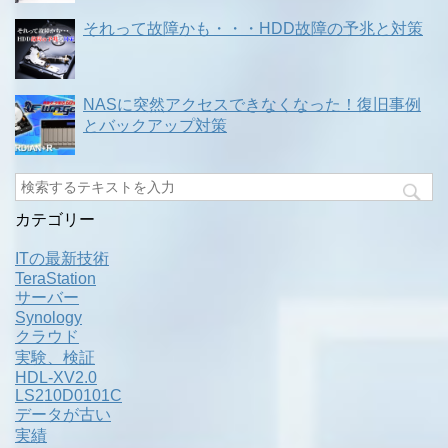
それって故障かも・・・HDD故障の予兆と対策
NASに突然アクセスできなくなった！復旧事例
とバックアップ対策
カテゴリー
ITの最新技術
TeraStation
サーバー
Synology
クラウド
実験、検証
HDL-XV2.0
LS210D0101C
データが古い
実績