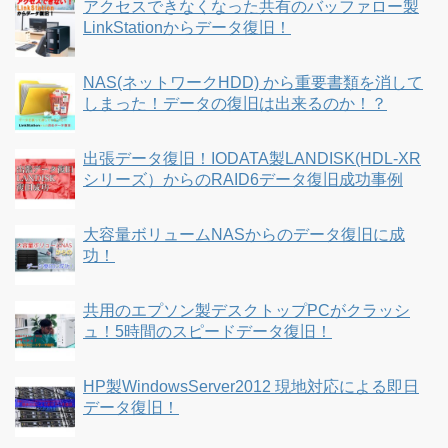
アクセスできなくなった共有のバッファロー製
LinkStationからデータ復旧！
NAS(ネットワークHDD) から重要書類を消して
しまった！データの復旧は出来るのか！？
出張データ復旧！IODATA製LANDISK(HDL-XR
シリーズ）からのRAID6データ復旧成功事例
大容量ボリュームNASからのデータ復旧に成
功！
共用のエプソン製デスクトップPCがクラッシ
ュ！5時間のスピードデータ復旧！
HP製WindowsServer2012 現地対応による即日
データ復旧！