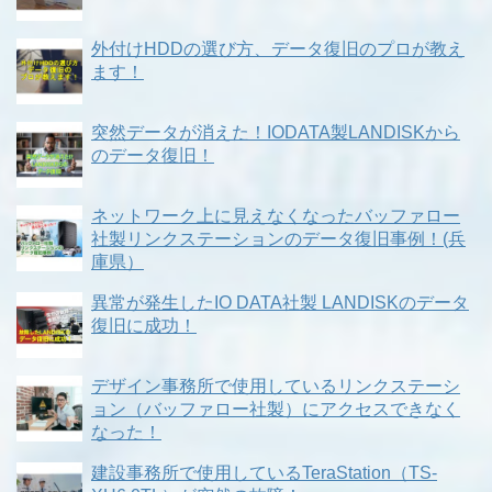
外付けHDDの選び方、データ復旧のプロが教え
ます！
突然データが消えた！IODATA製LANDISKから
のデータ復旧！
ネットワーク上に見えなくなったバッファロー
社製リンクステーションのデータ復旧事例！(兵
庫県）
異常が発生したIO DATA社製 LANDISKのデータ
復旧に成功！
デザイン事務所で使用しているリンクステーシ
ョン（バッファロー社製）にアクセスできなく
なった！
建設事務所で使用しているTeraStation（TS-