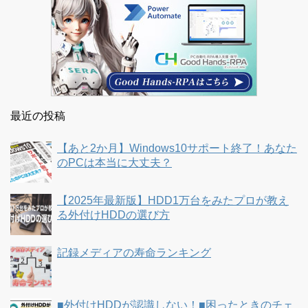
最近の投稿
【あと2か月】Windows10サポート終了！あなた
のPCは本当に大丈夫？
【2025年最新版】HDD1万台をみたプロが教え
る外付けHDDの選び方
記録メディアの寿命ランキング
■外付けHDDが認識しない！■困ったときのチェ