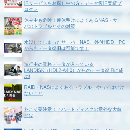
旧サービスをお探し中の方＜データ復旧実績ブ
ログ＞
休み中も危険！連休明けによくあるNAS・サー
バのトラブルとその対策
水没してしまったサーバ、NAS、外付HDD、PC
からもデータ復旧は可能です！
進行中の業務データが入っている
LANDISK（HDL2-A4.0）からのデータ復旧に成
功!
RAID・NASによくあるトラブル・やってはいけ
ないこと
冬こそ要注意！？ハードディスクの意外な大敵
とは