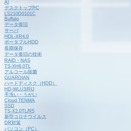
AI
デスクトップPC
LS210D0101C
Buffalo
データ復旧
サーバ
HDL-XR4.0
ポータブルHDD
長期保存
データ復旧の技術
RAID・NAS
TS-XH6.0TL
アルコール除菌
GUARDIAN
ハードディスク（HDD）
HD-WLU3/RIJ
手洗い・うがい
Cloud TENMA
SSD
TS-X2.0TL/R5
新型コロナウイルス
DR対策
パソコン（PC）