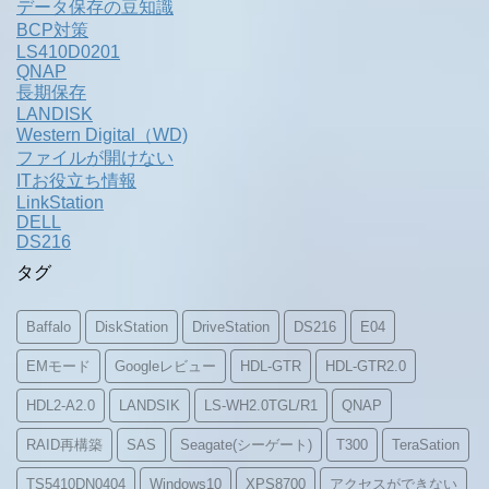
データ保存の豆知識
BCP対策
LS410D0201
QNAP
長期保存
LANDISK
Western Digital（WD)
ファイルが開けない
ITお役立ち情報
LinkStation
DELL
DS216
タグ
Baffalo
DiskStation
DriveStation
DS216
E04
EMモード
Googleレビュー
HDL-GTR
HDL-GTR2.0
HDL2-A2.0
LANDSIK
LS-WH2.0TGL/R1
QNAP
RAID再構築
SAS
Seagate(シーゲート)
T300
TeraSation
TS5410DN0404
Windows10
XPS8700
アクセスができない