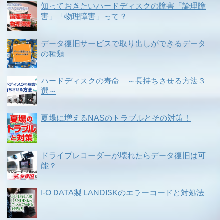
知っておきたいハードディスクの障害「論理障
害」「物理障害」って？
データ復旧サービスで取り出しができるデータ
の種類
ハードディスクの寿命 ～長持ちさせる方法３
選～
夏場に増えるNASのトラブルとその対策！
ドライブレコーダーが壊れたらデータ復旧は可
能？
I-O DATA製 LANDISKのエラーコードと対処法