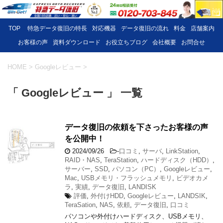
TOP
特急データ復旧の特長
対応機器
データ復旧の流れ
料金
店舗案内
お客様の声
資料ダウンロード
お役立ちブログ
会社概要
お問合せ
HOME
>
Googleレビュー
>
「 Googleレビュー 」 一覧
データ復旧の依頼を下さったお客様の声
を公開中！
2024/09/26
-
口コミ
,
サーバ
,
LinkStation
,
RAID・NAS
,
TeraStation
,
ハードディスク（HDD）
,
サーバー
,
SSD
,
パソコン（PC）
,
Googleレビュー
,
Mac
,
USBメモリ・フラッシュメモリ
,
ビデオカメ
ラ
,
実績
,
データ復旧
,
LANDISK
評価
,
外付けHDD
,
Googleレビュー
,
LANDSIK
,
TeraSation
,
NAS
,
依頼
,
データ復旧
,
口コミ
パソコンや外付けハードディスク、USBメモリ、