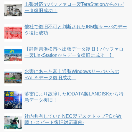
出張対応でバッファロー製TeraStationからのデ
ータ復旧成功！
他社で復旧不可と判断されたIBM製サーバのデー
タ復旧成功
【静岡県浜松市へ出張データ復旧！バッファロ
ー製LinkStationからデータ復旧に成功！】
水害にあった富士通製Windowsサーバからの
RAID5データ復旧成功！
落雷により故障したIODATA製LANDISKから特
急データ復旧！
社内共有していたNEC製デスクトップPCが故
障！-スピード復旧対応事例-