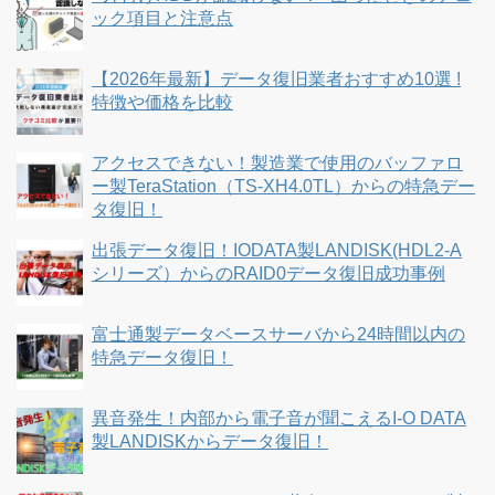
ック項目と注意点
【2026年最新】データ復旧業者おすすめ10選 !
特徴や価格を比較
アクセスできない！製造業で使用のバッファロ
ー製TeraStation（TS-XH4.0TL）からの特急デー
タ復旧！
出張データ復旧！IODATA製LANDISK(HDL2-A
シリーズ）からのRAID0データ復旧成功事例
富士通製データベースサーバから24時間以内の
特急データ復旧！
異音発生！内部から電子音が聞こえるI-O DATA
製LANDISKからデータ復旧！