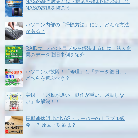
NASの暑さ対策とは？機器を効果的に冷却して
NASの故障を防ごう！
パソコン内部の「掃除方法」には、どんな方法
がある？
RAIDサーバのトラブルを解決するには？法人企
業のデータ復旧事例を紹介
パソコンが故障！「修理」と「データ復旧」、
どちらを選ぶべき？
実録！「起動が遅い・動作が重い、起動しな
い」を解決！！
長期連休明けにNAS・サーバーのトラブル多
発！？ 原因・対策は？