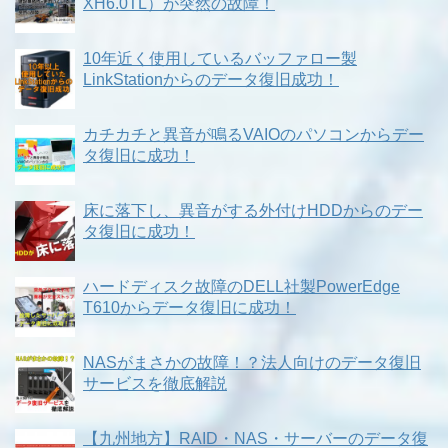
XH6.0TL）が突然の故障！
10年近く使用しているバッファロー製
LinkStationからのデータ復旧成功！
カチカチと異音が鳴るVAIOのパソコンからデー
タ復旧に成功！
床に落下し、異音がする外付けHDDからのデー
タ復旧に成功！
ハードディスク故障のDELL社製PowerEdge
T610からデータ復旧に成功！
NASがまさかの故障！？法人向けのデータ復旧
サービスを徹底解説
【九州地方】RAID・NAS・サーバーのデータ復