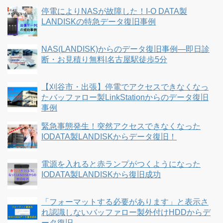
停電によりNASが故障した！I-O DATA製
LANDISKの特急データ復旧事例
NAS(LANDISK)からのデータ復旧事例―即日診
断・お見積り無料|名古屋駅徒歩5分
【刈谷市・出張】停電でアクセスできなくなっ
たバッファロー製LinkStationからのデータ復旧
事例
緊急事態発生！突然アクセスできなくなった
IODATA製LANDISKからデータ復旧！
電源を入れると赤ランプがつくようになった
IODATA製LANDISKから復旧成功
「フォーマットする必要があります」と表示さ
れ認識しないバッファロー製外付けHDDからデ
ータ復旧