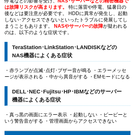
停電などの影響を受け、
NAS･サーバーなどの精密機器で
は故障リスクが高まります。
特に落雷や停電、猛暑日の
後などは要注意が必要です。 HDDに異常が発生し、起動
しない･アクセスできないといったトラブルに発展してし
まうこともあります。
NASやサーバーの故障
が疑われる
のは、以下のような症状です。
TeraStation･LinkStation･LANDISKなどの
NAS機器によくある症状
・赤ランプが点滅･点灯･ブザー音が鳴る ・エラーメッセ
ージが表示される ・中から異音がする ・EMモードになる
DELL･NEC･Fujitsu･HP･IBMなどのサーバー
機器によくある症状
・真っ黒の画面にエラー表示 ・起動しない ・ピーピーと
いう警告音がする ・管理画面からアクセスできない