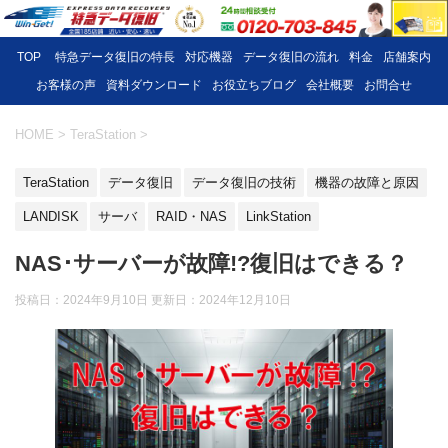
TOP
特急データ復旧の特長
対応機器
データ復旧の流れ
料金
店舗案内
お客様の声
資料ダウンロード
お役立ちブログ
会社概要
お問合せ
HOME
>
TeraStation
>
TeraStation
データ復旧
データ復旧の技術
機器の故障と原因
LANDISK
サーバ
RAID・NAS
LinkStation
NAS･サーバーが故障!?復旧はできる？
投稿日：2024年9月10日 更新日：
2024年12月10日