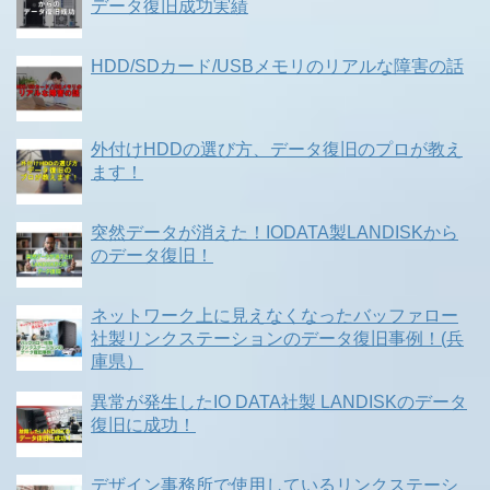
データ復旧成功実績
HDD/SDカード/USBメモリのリアルな障害の話
外付けHDDの選び方、データ復旧のプロが教え
ます！
突然データが消えた！IODATA製LANDISKから
のデータ復旧！
ネットワーク上に見えなくなったバッファロー
社製リンクステーションのデータ復旧事例！(兵
庫県）
異常が発生したIO DATA社製 LANDISKのデータ
復旧に成功！
デザイン事務所で使用しているリンクステーシ