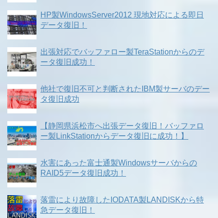
HP製WindowsServer2012 現地対応による即日
データ復旧！
出張対応でバッファロー製TeraStationからのデ
ータ復旧成功！
他社で復旧不可と判断されたIBM製サーバのデー
タ復旧成功
【静岡県浜松市へ出張データ復旧！バッファロ
ー製LinkStationからデータ復旧に成功！】
水害にあった富士通製Windowsサーバからの
RAID5データ復旧成功！
落雷により故障したIODATA製LANDISKから特
急データ復旧！