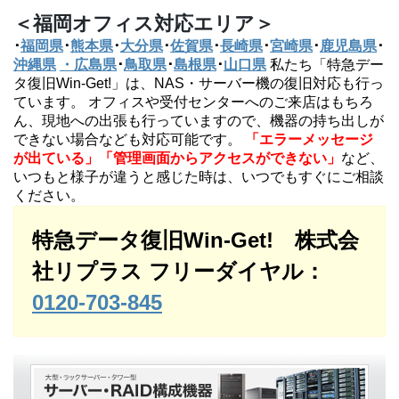
＜福岡オフィス対応エリア＞
･
福岡県
･
熊本県
･
大分県
･
佐賀県
･
長崎県
･
宮崎県
･
鹿児島県
･
沖縄県
・広島県
･
鳥取県
･
島根県
･
山口県
私たち「特急デー
タ復旧Win-Get!」は、NAS・サーバー機の復旧対応も行っ
ています。 オフィスや受付センターへのご来店はもちろ
ん、現地への出張も行っていますので、機器の持ち出しが
できない場合なども対応可能です。
「エラーメッセージ
が出ている」「管理画面からアクセスができない」
など、
いつもと様子が違うと感じた時は、いつでもすぐにご相談
ください。
特急データ復旧Win-Get! 株式会
社リプラス
フリーダイヤル：
0120-703-845