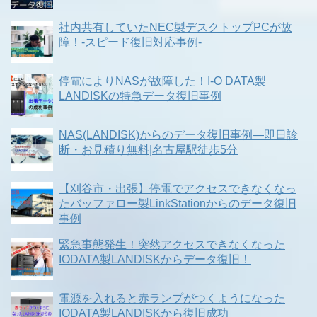
社内共有していたNEC製デスクトップPCが故
障！-スピード復旧対応事例-
停電によりNASが故障した！I-O DATA製
LANDISKの特急データ復旧事例
NAS(LANDISK)からのデータ復旧事例―即日診
断・お見積り無料|名古屋駅徒歩5分
【刈谷市・出張】停電でアクセスできなくなっ
たバッファロー製LinkStationからのデータ復旧
事例
緊急事態発生！突然アクセスできなくなった
IODATA製LANDISKからデータ復旧！
電源を入れると赤ランプがつくようになった
IODATA製LANDISKから復旧成功