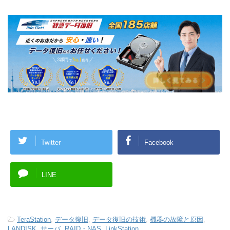
Twitter
Facebook
LINE
-
TeraStation
,
データ復旧
,
データ復旧の技術
,
機器の故障と原因
,
LANDISK
,
サーバ
,
RAID・NAS
,
LinkStation