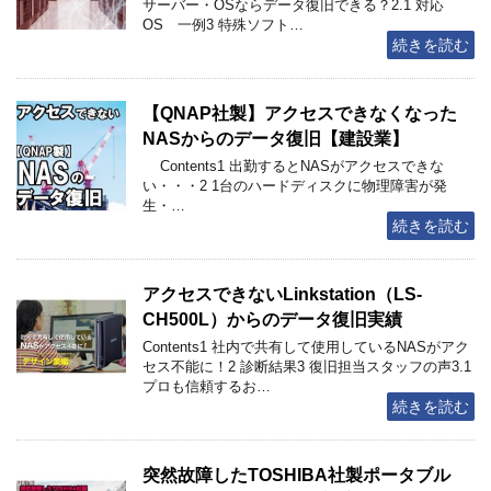
サーバー・OSならデータ復旧できる？2.1 対応
OS 一例3 特殊ソフト…
続きを読む
【QNAP社製】アクセスできなくなった
NASからのデータ復旧【建設業】
Contents1 出勤するとNASがアクセスできな
い・・・2 1台のハードディスクに物理障害が発
生・…
続きを読む
アクセスできないLinkstation（LS-
CH500L）からのデータ復旧実績
Contents1 社内で共有して使用しているNASがアク
セス不能に！2 診断結果3 復旧担当スタッフの声3.1
プロも信頼するお…
続きを読む
突然故障したTOSHIBA社製ポータブル