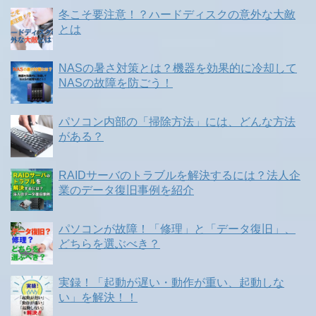
冬こそ要注意！？ハードディスクの意外な大敵
とは
NASの暑さ対策とは？機器を効果的に冷却して
NASの故障を防ごう！
パソコン内部の「掃除方法」には、どんな方法
がある？
RAIDサーバのトラブルを解決するには？法人企
業のデータ復旧事例を紹介
パソコンが故障！「修理」と「データ復旧」、
どちらを選ぶべき？
実録！「起動が遅い・動作が重い、起動しな
い」を解決！！