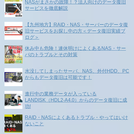
NASがまさかの故障！？法人向けのデータ復旧
サービスを徹底解説
【九州地方】RAID・NAS・サーバーのデータ復
旧サービスをお探し中の方＜データ復旧実績ブ
ログ＞
休み中も危険！連休明けによくあるNAS・サー
バのトラブルとその対策
水没してしまったサーバ、NAS、外付HDD、PC
からもデータ復旧は可能です！
進行中の業務データが入っている
LANDISK（HDL2-A4.0）からのデータ復旧に成
功!
RAID・NASによくあるトラブル・やってはいけ
ないこと