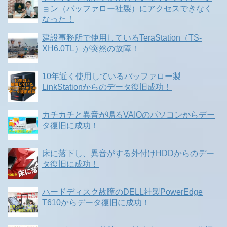
ョン（バッファロー社製）にアクセスできなく
なった！
建設事務所で使用しているTeraStation（TS-
XH6.0TL）が突然の故障！
10年近く使用しているバッファロー製
LinkStationからのデータ復旧成功！
カチカチと異音が鳴るVAIOのパソコンからデー
タ復旧に成功！
床に落下し、異音がする外付けHDDからのデー
タ復旧に成功！
ハードディスク故障のDELL社製PowerEdge
T610からデータ復旧に成功！