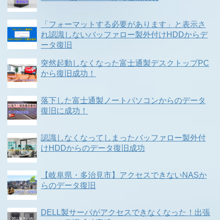
「フォーマットする必要があります」と表示さ
れ認識しないバッファロー製外付けHDDからデ
ータ復旧
突然起動しなくなった富士通製デスクトップPC
から復旧成功！
落下した富士通製ノートパソコンからのデータ
復旧に成功！
認識しなくなってしまったバッファロー製外付
けHDDからのデータ復旧成功
【岐阜県・多治見市】アクセスできないNASか
らのデータ復旧
DELL製サーバがアクセスできなくなった！出張