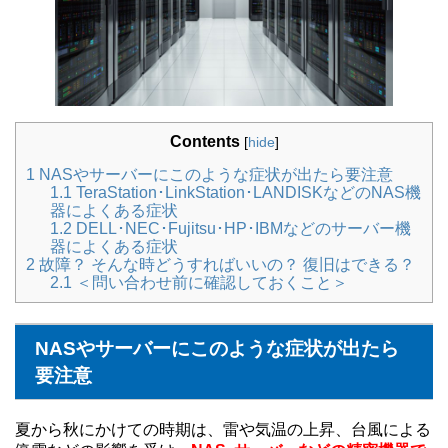
Contents
[
hide
]
1
NASやサーバーにこのような症状が出たら要注意
1.1
TeraStation･LinkStation･LANDISKなどのNAS機
器によくある症状
1.2
DELL･NEC･Fujitsu･HP･IBMなどのサーバー機
器によくある症状
2
故障？ そんな時どうすればいいの？ 復旧はできる？
2.1
＜問い合わせ前に確認しておくこと＞
NASやサーバーに
こ
のような症状が出たら
要注意
夏から秋にかけての時期は、雷や気温の上昇、台風による