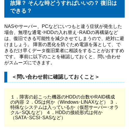
故障？ そんな時どうすればいいの？ 復旧は
できる？
NASやサーバー、PCなどにいつもと違う症状が発生した
場合、無理な通電･HDDの入れ替え･RAIDの再構築など
は、復旧できる可能性を減少させてしまうので、絶対に避
けましょう。 障害の悪化を防ぐため電源を落として、で
きるだけ早くデータ復旧業者に相談をすることがおすすめ
です。 事前に以下のことを確認しておくと、問い合わせ
がスムーズにできます。
＜問い合わせ前に確認しておくこと＞
１．障害の起こった機器のHDDの台数やRAID構成
の内容 ２．OSは何か（Windows･LINAXなど） ３．
特殊なシステムは入っているか（仮想サーバー･オラ
クル･SQLなど） ４．HDDの接続形式は何か
（SATA･SCSI･SASなど）