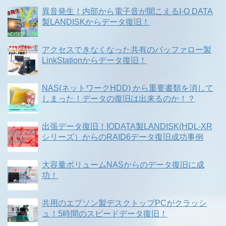
異音発生！内部から電子音が聞こえるI-O DATA
製LANDISKからデータ復旧！
アクセスできなくなった共有のバッファロー製
LinkStationからデータ復旧！
NAS(ネットワークHDD) から重要書類を消して
しまった！データの復旧は出来るのか！？
出張データ復旧！IODATA製LANDISK(HDL-XR
シリーズ）からのRAID6データ復旧成功事例
大容量ボリュームNASからのデータ復旧に成
功！
共用のエプソン製デスクトップPCがクラッシ
ュ！5時間のスピードデータ復旧！