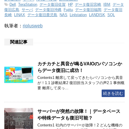
-
Dell
,
TeraStation
,
データ復旧佐賀
,
HP
,
データ復旧宮崎
,
IBM
,
データ
復旧広島
,
サーバ
,
データ復旧沖縄
,
Fujitu
,
データ復旧福岡
,
データ復旧
長崎
,
LINAX
,
データ復旧鹿児島
,
NAS
,
Linlstation
,
LANDISK
,
SQL
執筆者：
riplusweb
関連記事
カチカチと異音が鳴るVAIOのパソコンか
らデータ復旧に成功！
Contents1 離席して戻ってきたらパソコンから異音
が！1.1 診断結果2 復旧担当スタッフの声2.1 事例概
要 離席して戻っ…
続きを読む
サーバーが突然の故障！｜データベース
や特殊データも復旧可能？
Contents1 社内のサーバーが故障！2 どんな機種の