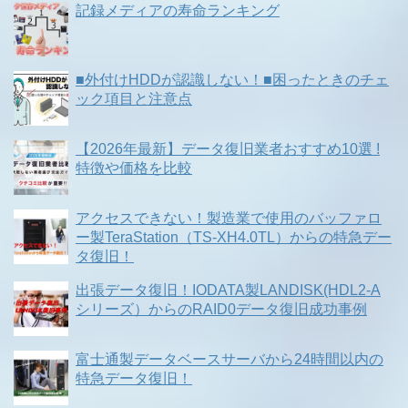
記録メディアの寿命ランキング
■外付けHDDが認識しない！■困ったときのチェ
ック項目と注意点
【2026年最新】データ復旧業者おすすめ10選 !
特徴や価格を比較
アクセスできない！製造業で使用のバッファロ
ー製TeraStation（TS-XH4.0TL）からの特急デー
タ復旧！
出張データ復旧！IODATA製LANDISK(HDL2-A
シリーズ）からのRAID0データ復旧成功事例
富士通製データベースサーバから24時間以内の
特急データ復旧！