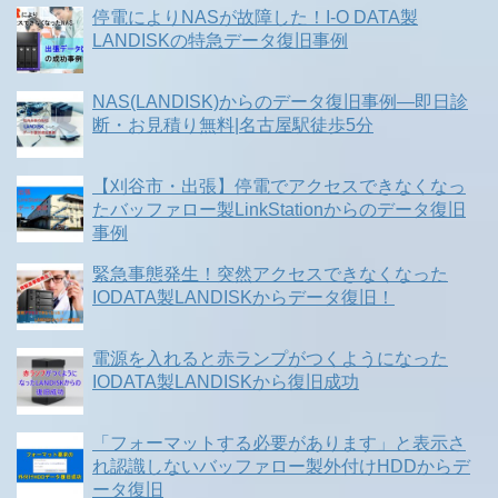
停電によりNASが故障した！I-O DATA製
LANDISKの特急データ復旧事例
NAS(LANDISK)からのデータ復旧事例―即日診
断・お見積り無料|名古屋駅徒歩5分
【刈谷市・出張】停電でアクセスできなくなっ
たバッファロー製LinkStationからのデータ復旧
事例
緊急事態発生！突然アクセスできなくなった
IODATA製LANDISKからデータ復旧！
電源を入れると赤ランプがつくようになった
IODATA製LANDISKから復旧成功
「フォーマットする必要があります」と表示さ
れ認識しないバッファロー製外付けHDDからデ
ータ復旧