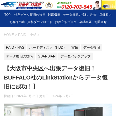
TOP
特急データ復旧の特長
対応機器
データ復旧の流れ
料金
店舗案内
お客様の声
資料ダウンロード
お役立ちブログ
会社概要
お問合せ
HOME
>
RAID・NAS
>
RAID・NAS
ハードディスク（HDD）
実績
データ復旧
データ復旧の技術
GUARDIAN
データバックアップ
【大阪市中央区へ出張データ復旧！
BUFFALO社のLinkStationからデータ復
旧に成功！】
投稿日：2024年8月25日 更新日：
2024年12月7日