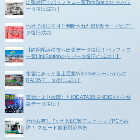
出張対応でバッファロー製TeraStationからのデ
ータ復旧成功！
他社で復旧不可と判断されたIBM製サーバのデー
タ復旧成功
【静岡県浜松市へ出張データ復旧！バッファロ
ー製LinkStationからデータ復旧に成功！】
水害にあった富士通製Windowsサーバからの
RAID5データ復旧成功！
落雷により故障したIODATA製LANDISKから特
急データ復旧！
社内共有していたNEC製デスクトップPCが故
障！-スピード復旧対応事例-