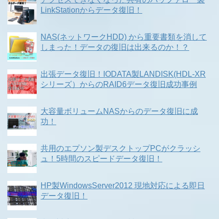
LinkStationからデータ復旧！
NAS(ネットワークHDD) から重要書類を消して
しまった！データの復旧は出来るのか！？
出張データ復旧！IODATA製LANDISK(HDL-XR
シリーズ）からのRAID6データ復旧成功事例
大容量ボリュームNASからのデータ復旧に成
功！
共用のエプソン製デスクトップPCがクラッシ
ュ！5時間のスピードデータ復旧！
HP製WindowsServer2012 現地対応による即日
データ復旧！