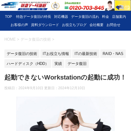
TOP
特急データ復旧の特長
対応機器
データ復旧の流れ
料金
店舗案内
お客様の声
資料ダウンロード
お役立ちブログ
会社概要
お問合せ
HOME
>
データ復旧の技術
>
データ復旧の技術
ITお役立ち情報
ITの最新技術
RAID・NAS
ハードディスク（HDD）
実績
データ復旧
起動できないWorkstationの起動に成功！
投稿日：2024年9月10日 更新日：
2024年12月10日