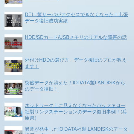
DELL製サーバがアクセスできなくなった！出張
データ復旧成功実績
HDD/SDカード/USBメモリのリアルな障害の話
外付けHDDの選び方、データ復旧のプロが教え
ます！
突然データが消えた！IODATA製LANDISKから
のデータ復旧！
ネットワーク上に見えなくなったバッファロー
社製リンクステーションのデータ復旧事例！(兵
庫県）
異常が発生したIO DATA社製 LANDISKのデータ