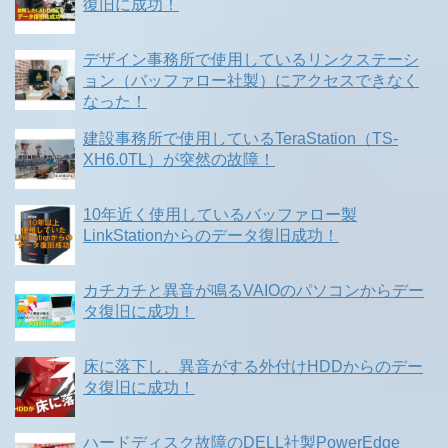
復旧に成功！
デザイン事務所で使用しているリンクステーシ
ョン（バッファロー社製）にアクセスできなく
なった！
建設事務所で使用しているTeraStation（TS-
XH6.0TL）が突然の故障！
10年近く使用しているバッファロー製
LinkStationからのデータ復旧成功！
カチカチと異音が鳴るVAIOのパソコンからデー
タ復旧に成功！
床に落下し、異音がする外付けHDDからのデー
タ復旧に成功！
ハードディスク故障のDELL社製PowerEdge