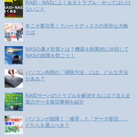
RAID・NASによくあるトラブル・やってはいけ
ないこと
冬こそ要注意！？ハードディスクの意外な大敵
とは
NASの暑さ対策とは？機器を効果的に冷却して
NASの故障を防ごう！
パソコン内部の「掃除方法」には、どんな方法
がある？
RAIDサーバのトラブルを解決するには？法人企
業のデータ復旧事例を紹介
パソコンが故障！「修理」と「データ復旧」、
どちらを選ぶべき？