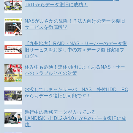
T610からデータ復旧に成功！
NASがまさかの故障！？法人向けのデータ復旧
サービスを徹底解説
【九州地方】RAID・NAS・サーバーのデータ復
旧サービスをお探し中の方＜データ復旧実績ブ
ログ＞
休み中も危険！連休明けによくあるNAS・サー
バのトラブルとその対策
水没してしまったサーバ、NAS、外付HDD、PC
からもデータ復旧は可能です！
進行中の業務データが入っている
LANDISK（HDL2-A4.0）からのデータ復旧に成
功!