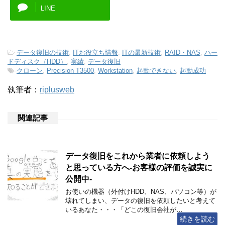
LINE
-
データ復旧の技術
,
ITお役立ち情報
,
ITの最新技術
,
RAID・NAS
,
ハー
ドディスク（HDD）
,
実績
,
データ復旧
-
クローン
,
Precision T3500
,
Workstation
,
起動できない
,
起動成功
執筆者：
riplusweb
関連記事
データ復旧をこれから業者に依頼しよう
と思っている方へ-お客様の評価を誠実に
公開中-
お使いの機器（外付けHDD、NAS、パソコン等）が
壊れてしまい、データの復旧を依頼したいと考えて
いるあなた・・・「どこの復旧会社が…
続きを読む