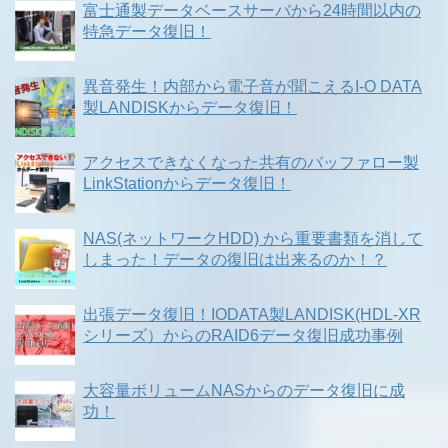
富士通製データベースサーバから24時間以内の
特急データ復旧！
異音発生！内部から電子音が聞こえるI-O DATA
製LANDISKからデータ復旧！
アクセスできなくなった共有のバッファロー製
LinkStationからデータ復旧！
NAS(ネットワークHDD) から重要書類を消して
しまった！データの復旧は出来るのか！？
出張データ復旧！IODATA製LANDISK(HDL-XR
シリーズ）からのRAID6データ復旧成功事例
大容量ボリュームNASからのデータ復旧に成
功！