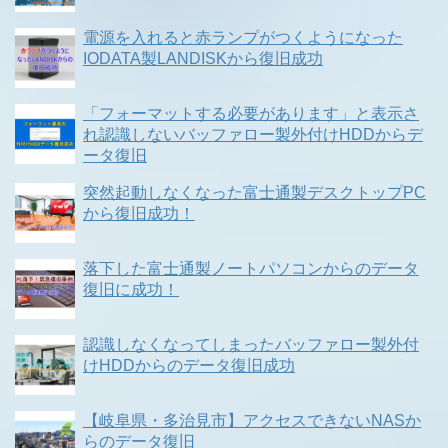
電源を入れると赤ランプがつくようになった
IODATA製LANDISKから復旧成功
「フォーマットする必要があります」と表示さ
れ認識しないバッファロー製外付けHDDからデ
ータ復旧
突然起動しなくなった富士通製デスクトップPC
から復旧成功！
落下した富士通製ノートパソコンからのデータ
復旧に成功！
認識しなくなってしまったバッファロー製外付
けHDDからのデータ復旧成功
【岐阜県・多治見市】アクセスできないNASか
らのデータ復旧