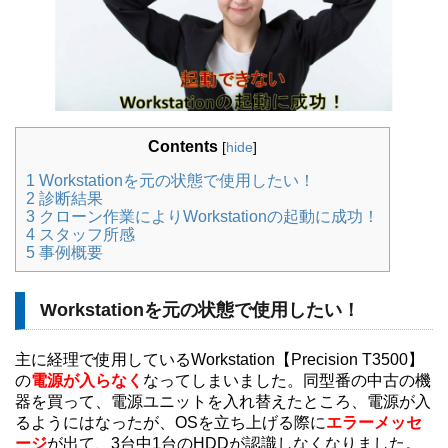
Contents
[
hide
]
1
Workstationを元の状態で使用したい！
2
診断結果
3
クローン作業によりWorkstationの起動に成功！
4
スタッフ所感
5
事例概要
Workstationを元の状態で使用したい！
主に経理で使用しているWorkstation【Precision T3500】
の
電源が入らなく
なってしまいました。同型番の中古の機
器を買って、電源ユニットを入れ替えたところ、電源が入
るようにはなったが、OSを立ち上げる際に
エラーメッセ
ージ
が出て、3台中1台のHDDが認識しなくなりました。