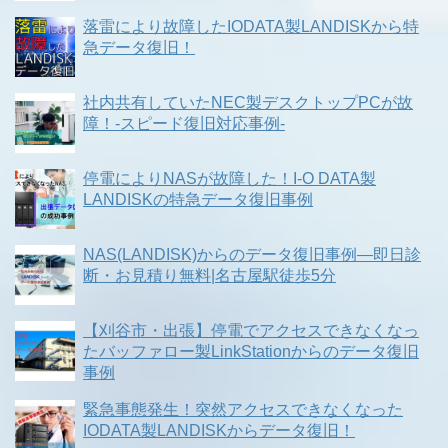
落雷により故障したIODATA製LANDISKから特
急データ復旧！
社内共有していたNEC製デスクトップPCが故
障！-スピード復旧対応事例-
停電によりNASが故障した！I-O DATA製
LANDISKの特急データ復旧事例
NAS(LANDISK)からのデータ復旧事例―即日診
断・お見積り無料|名古屋駅徒歩5分
【刈谷市・出張】停電でアクセスできなくなっ
たバッファロー製LinkStationからのデータ復旧
事例
緊急事態発生！突然アクセスできなくなった
IODATA製LANDISKからデータ復旧！