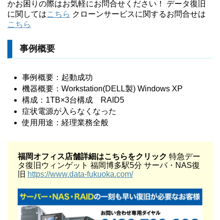
かお困りの際はお気軽にお問合せください！ データ復旧
に関しては
こちら
クローンサービスに関するお問合せは
こちら
事例概要
事例概要：起動成功
機器概要：Workstation(DELL製) Windows XP
構成：1TB×3台構成 RAID5
症状電源が入らなくなった
使用用途：経理業務全般
福岡オフィス店舗詳細はこちらをクリック
特急デー
タ復旧ウィンゲット 福岡博多駅5分
サーバ・
NAS
復
旧
https://www.data-fukuoka.com/