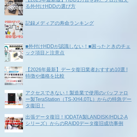
る外付けHDDの選び方
記録メディアの寿命ランキング
■外付けHDDが認識しない！■困ったときのチェ
ック項目と注意点
【2026年最新】データ復旧業者おすすめ10選 !
特徴や価格を比較
アクセスできない！製造業で使用のバッファロ
ー製TeraStation（TS-XH4.0TL）からの特急デー
タ復旧！
出張データ復旧！IODATA製LANDISK(HDL2-A
シリーズ）からのRAID0データ復旧成功事例