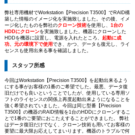
弊社専用機材でWorkstation【Precision T3500】でRAID構
築した情報のイメージ化を実施致しました。その後、イメ
ージ化したものを弊社の
クローン技術
を使用し、
1台の
HDDにクローン
を実施致しました。機器にクローンした
HDDを機器に設置し、電源を入れたところ、
起動に成
功、元の環境下
で使用
でき、かつ、データも復元し、ライ
センスも使用出来る事を確認しました。
スタッフ所感
今回はWorkstation【Precision T3500】を起動出来るよう
にする事がお客様の1番のご希望でした。最悪、データ復
旧だけでも良いということでしたが、使用している専用ソ
フトのライセンスの関係上再度起動出来ようになることを
強く希望されていました。今回は同じ型番【Precision
T3500】の機器のRAID情報を1台のHDDにクローンするこ
とで1番のご要望におこたえすることができました。 弊社
はデータ復旧だけでなく、クローン技術も用いてお客様の
要望に最大限お応えしてまいります。機器のトラブルで何