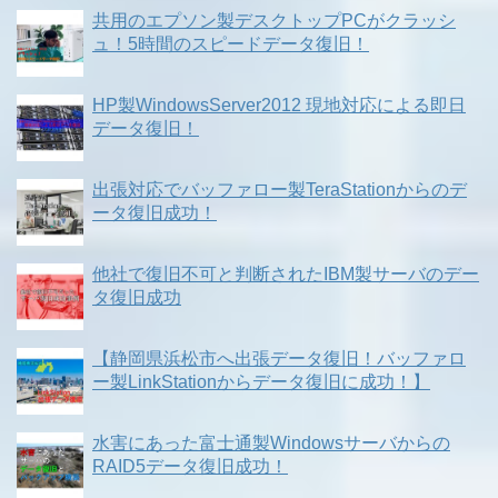
共用のエプソン製デスクトップPCがクラッシ
ュ！5時間のスピードデータ復旧！
HP製WindowsServer2012 現地対応による即日
データ復旧！
出張対応でバッファロー製TeraStationからのデ
ータ復旧成功！
他社で復旧不可と判断されたIBM製サーバのデー
タ復旧成功
【静岡県浜松市へ出張データ復旧！バッファロ
ー製LinkStationからデータ復旧に成功！】
水害にあった富士通製Windowsサーバからの
RAID5データ復旧成功！