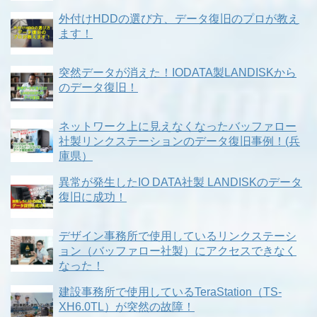
外付けHDDの選び方、データ復旧のプロが教え
ます！
突然データが消えた！IODATA製LANDISKから
のデータ復旧！
ネットワーク上に見えなくなったバッファロー
社製リンクステーションのデータ復旧事例！(兵
庫県）
異常が発生したIO DATA社製 LANDISKのデータ
復旧に成功！
デザイン事務所で使用しているリンクステーシ
ョン（バッファロー社製）にアクセスできなく
なった！
建設事務所で使用しているTeraStation（TS-
XH6.0TL）が突然の故障！