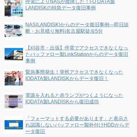
停電によりNASが故障した！I-O DATA製
LANDISKの特急データ復旧事例
NAS(LANDISK)からのデータ復旧事例―即日診
断・お見積り無料|名古屋駅徒歩5分
【刈谷市・出張】停電でアクセスできなくなっ
たバッファロー製LinkStationからのデータ復旧
事例
緊急事態発生！突然アクセスできなくなった
IODATA製LANDISKからデータ復旧！
電源を入れると赤ランプがつくようになった
IODATA製LANDISKから復旧成功
「フォーマットする必要があります」と表示さ
れ認識しないバッファロー製外付けHDDからデ
ータ復旧