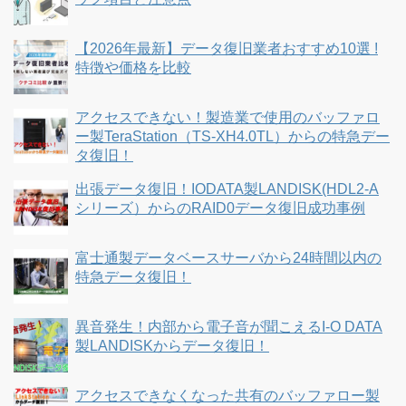
【2026年最新】データ復旧業者おすすめ10選 !
特徴や価格を比較
アクセスできない！製造業で使用のバッファロ
ー製TeraStation（TS-XH4.0TL）からの特急デー
タ復旧！
出張データ復旧！IODATA製LANDISK(HDL2-A
シリーズ）からのRAID0データ復旧成功事例
富士通製データベースサーバから24時間以内の
特急データ復旧！
異音発生！内部から電子音が聞こえるI-O DATA
製LANDISKからデータ復旧！
アクセスできなくなった共有のバッファロー製