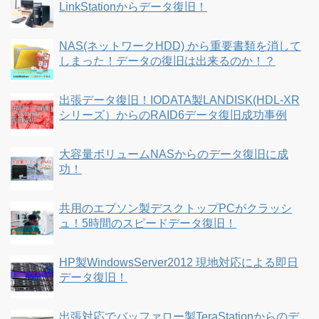
LinkStationからデータ復旧！
NAS(ネットワークHDD) から重要書類を消して
しまった！データの復旧は出来るのか！？
出張データ復旧！IODATA製LANDISK(HDL-XR
シリーズ）からのRAID6データ復旧成功事例
大容量ボリュームNASからのデータ復旧に成
功！
共用のエプソン製デスクトップPCがクラッシ
ュ！5時間のスピードデータ復旧！
HP製WindowsServer2012 現地対応による即日
データ復旧！
出張対応でバッファロー製TeraStationからのデ