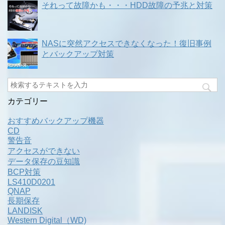
それって故障かも・・・HDD故障の予兆と対策
NASに突然アクセスできなくなった！復旧事例
とバックアップ対策
カテゴリー
おすすめバックアップ機器
CD
警告音
アクセスができない
データ保存の豆知識
BCP対策
LS410D0201
QNAP
長期保存
LANDISK
Western Digital（WD)