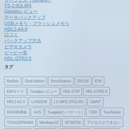
サーフェス（Surface）
TS-2.0GL/R5
Googleレビュー
データバックアップ
USBメモリ・フラッシュメモリ
HDL2-A4.0
口コミ
バックアップ方法
ビデオカメラ
ピーピー音
HDL-GTR2.0
タグ
Baffalo
DiskStation
DriveStation
DS216
E04
EMモード
Googleレビュー
HDL-GTR
HDL-GTR2.0
HDL2-A2.0
LANDSIK
LS-WH2.0TGL/R1
QNAP
RAID再構築
SAS
Seagate(シーゲート)
T300
TeraSation
TS5410DN0404
Windows10
XPS8700
アクセスができない