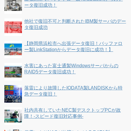
ータ復旧成功！
他社で復旧不可と判断されたIBM製サーバのデー
タ復旧成功
【静岡県浜松市へ出張データ復旧！バッファロ
ー製LinkStationからデータ復旧に成功！】
水害にあった富士通製Windowsサーバからの
RAID5データ復旧成功！
落雷により故障したIODATA製LANDISKから特
急データ復旧！
社内共有していたNEC製デスクトップPCが故
障！-スピード復旧対応事例-