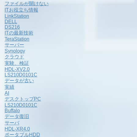
ファイルが開けない
ITお役立ち情報
LinkStation
DELL
DS216
ITの最新技術
TeraStation
サーバー
Synology
クラウド
実験、検証
HDL-XV2.0
LS210D0101C
データが古い
実績
AI
デスクトップPC
LS210D0101C
Buffalo
データ復旧
サーバ
HDL-XR4.0
ポータブルHDD