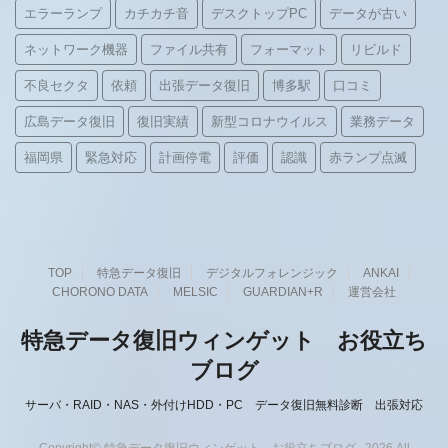
エラーランプ
カチカチ音
デスクトップPC
データが古い
ネットワーク機器
ファイル共有
フォーマット
リビルド
不良セクタ
依頼
出張データ復旧
博多駅
口コミ
広島データ復旧
復旧実績
新型コロナウイルス
業務データ
福岡県
緊急対応
計画停電
評価
認識
赤ランプ点滅
TOP
特急データ復旧
デジタルフォレンジック
ANKAI
CHORONO DATA
MELSIC
GUARDIAN+R
運営会社
特急データ復旧ウィンゲット お役立ち
ブログ
サーバ・RAID・NAS・外付けHDD・PC データ復旧無料診断 出張対応
Copyright© 特急データ復旧ウィンゲット お役立ちブログ , 2026 All