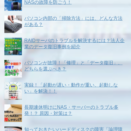
NASの故障を防ごう！
パソコン内部の「掃除方法」には、どんな方法
がある？
RAIDサーバのトラブルを解決するには？法人企
業のデータ復旧事例を紹介
パソコンが故障！「修理」と「データ復旧」、
どちらを選ぶべき？
実録！「起動が遅い・動作が重い、起動しな
い」を解決！！
長期連休明けにNAS・サーバーのトラブル多
発！？ 原因・対策は？
知っておきたいハードディスクの障害「論理障