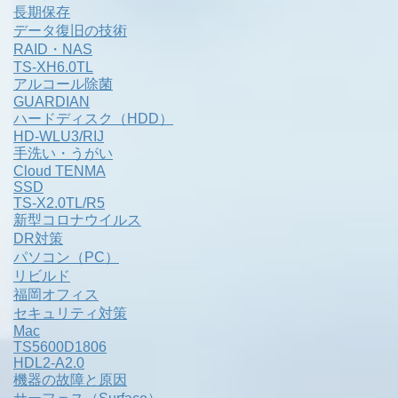
長期保存
データ復旧の技術
RAID・NAS
TS-XH6.0TL
アルコール除菌
GUARDIAN
ハードディスク（HDD）
HD-WLU3/RIJ
手洗い・うがい
Cloud TENMA
SSD
TS-X2.0TL/R5
新型コロナウイルス
DR対策
パソコン（PC）
リビルド
福岡オフィス
セキュリティ対策
Mac
TS5600D1806
HDL2-A2.0
機器の故障と原因