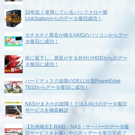
10年近く使用しているバッファロー製
LinkStationからのデータ復旧成功！
カチカチと異音が鳴るVAIOのパソコンからデー
タ復旧に成功！
床に落下し、異音がする外付けHDDからのデー
タ復旧に成功！
ハードディスク故障のDELL社製PowerEdge
T610からデータ復旧に成功！
NASがまさかの故障！？法人向けのデータ復旧
サービスを徹底解説
【九州地方】RAID・NAS・サーバーのデータ復
旧サービスをお探し中の方＜データ復旧実績ブ