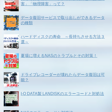
害」「物理障害」って？
データ復旧サービスで取り出しができるデータ
の種類
ハードディスクの寿命 ～長持ちさせる方法３
選～
夏場に増えるNASのトラブルとその対策！
ドライブレコーダーが壊れたらデータ復旧は可
能？
I-O DATA製 LANDISKのエラーコードと対処法