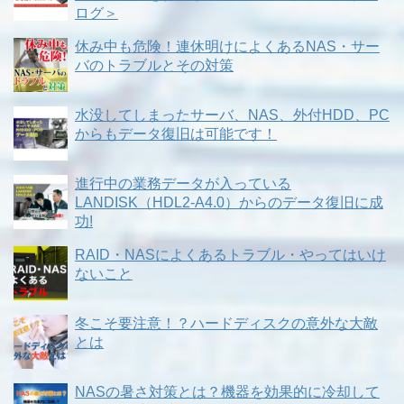
ログ＞
休み中も危険！連休明けによくあるNAS・サー
バのトラブルとその対策
水没してしまったサーバ、NAS、外付HDD、PC
からもデータ復旧は可能です！
進行中の業務データが入っている
LANDISK（HDL2-A4.0）からのデータ復旧に成
功!
RAID・NASによくあるトラブル・やってはいけ
ないこと
冬こそ要注意！？ハードディスクの意外な大敵
とは
NASの暑さ対策とは？機器を効果的に冷却して