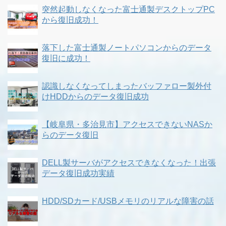
突然起動しなくなった富士通製デスクトップPC
から復旧成功！
落下した富士通製ノートパソコンからのデータ
復旧に成功！
認識しなくなってしまったバッファロー製外付
けHDDからのデータ復旧成功
【岐阜県・多治見市】アクセスできないNASか
らのデータ復旧
DELL製サーバがアクセスできなくなった！出張
データ復旧成功実績
HDD/SDカード/USBメモリのリアルな障害の話