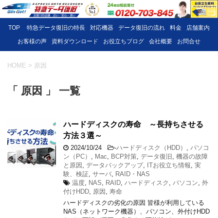
TOP
特急データ復旧の特長
対応機器
データ復旧の流れ
料金
店舗案内
お客様の声
資料ダウンロード
お役立ちブログ
会社概要
お問合せ
HOME
>
原因
「 原因 」 一覧
ハードディスクの寿命 ～長持ちさせる
方法３選～
2024/10/24
-
ハードディスク（HDD）
,
パソコ
ン（PC）
,
Mac
,
BCP対策
,
データ復旧
,
機器の故障
と原因
,
データバックアップ
,
ITお役立ち情報
,
実
験、検証
,
サーバ
,
RAID・NAS
温度
,
NAS
,
RAID
,
ハードディスク
,
パソコン
,
外
付けHDD
,
原因
,
寿命
ハードディスクの劣化の原因 皆様が利用している
NAS（ネットワーク機器）、パソコン、外付けHDD