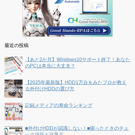
最近の投稿
【あと2か月】Windows10サポート終了！あなた
のPCは本当に大丈夫？
【2025年最新版】HDD1万台をみたプロが教え
る外付けHDDの選び方
記録メディアの寿命ランキング
■外付けHDDが認識しない！■困ったときのチェ
ック項目と注意点