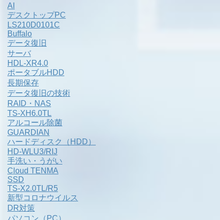
AI
デスクトップPC
LS210D0101C
Buffalo
データ復旧
サーバ
HDL-XR4.0
ポータブルHDD
長期保存
データ復旧の技術
RAID・NAS
TS-XH6.0TL
アルコール除菌
GUARDIAN
ハードディスク（HDD）
HD-WLU3/RIJ
手洗い・うがい
Cloud TENMA
SSD
TS-X2.0TL/R5
新型コロナウイルス
DR対策
パソコン（PC）