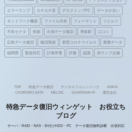
エラーランプ
カチカチ音
デスクトップPC
データが古い
ネットワーク機器
ファイル共有
フォーマット
リビルド
不良セクタ
依頼
出張データ復旧
博多駅
口コミ
広島データ復旧
復旧実績
新型コロナウイルス
業務データ
福岡県
緊急対応
計画停電
評価
認識
赤ランプ点滅
TOP
特急データ復旧
デジタルフォレンジック
ANKAI
CHORONO DATA
MELSIC
GUARDIAN+R
運営会社
特急データ復旧ウィンゲット お役立ち
ブログ
サーバ・RAID・NAS・外付けHDD・PC データ復旧無料診断 出張対応