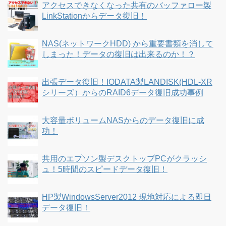
アクセスできなくなった共有のバッファロー製
LinkStationからデータ復旧！
NAS(ネットワークHDD) から重要書類を消して
しまった！データの復旧は出来るのか！？
出張データ復旧！IODATA製LANDISK(HDL-XR
シリーズ）からのRAID6データ復旧成功事例
大容量ボリュームNASからのデータ復旧に成
功！
共用のエプソン製デスクトップPCがクラッシ
ュ！5時間のスピードデータ復旧！
HP製WindowsServer2012 現地対応による即日
データ復旧！