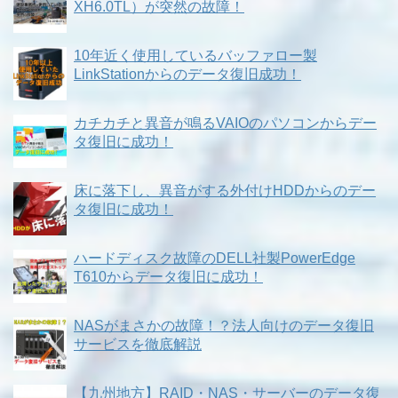
XH6.0TL）が突然の故障！
10年近く使用しているバッファロー製
LinkStationからのデータ復旧成功！
カチカチと異音が鳴るVAIOのパソコンからデー
タ復旧に成功！
床に落下し、異音がする外付けHDDからのデー
タ復旧に成功！
ハードディスク故障のDELL社製PowerEdge
T610からデータ復旧に成功！
NASがまさかの故障！？法人向けのデータ復旧
サービスを徹底解説
【九州地方】RAID・NAS・サーバーのデータ復