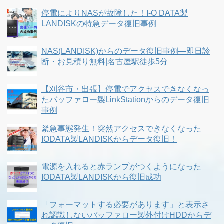
停電によりNASが故障した！I-O DATA製
LANDISKの特急データ復旧事例
NAS(LANDISK)からのデータ復旧事例―即日診
断・お見積り無料|名古屋駅徒歩5分
【刈谷市・出張】停電でアクセスできなくなっ
たバッファロー製LinkStationからのデータ復旧
事例
緊急事態発生！突然アクセスできなくなった
IODATA製LANDISKからデータ復旧！
電源を入れると赤ランプがつくようになった
IODATA製LANDISKから復旧成功
「フォーマットする必要があります」と表示さ
れ認識しないバッファロー製外付けHDDからデ