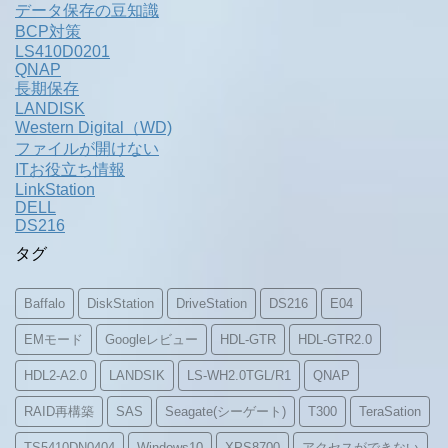
データ保存の豆知識
BCP対策
LS410D0201
QNAP
長期保存
LANDISK
Western Digital（WD)
ファイルが開けない
ITお役立ち情報
LinkStation
DELL
DS216
タグ
Baffalo
DiskStation
DriveStation
DS216
E04
EMモード
Googleレビュー
HDL-GTR
HDL-GTR2.0
HDL2-A2.0
LANDSIK
LS-WH2.0TGL/R1
QNAP
RAID再構築
SAS
Seagate(シーゲート)
T300
TeraSation
TS5410DN0404
Windows10
XPS8700
アクセスができない