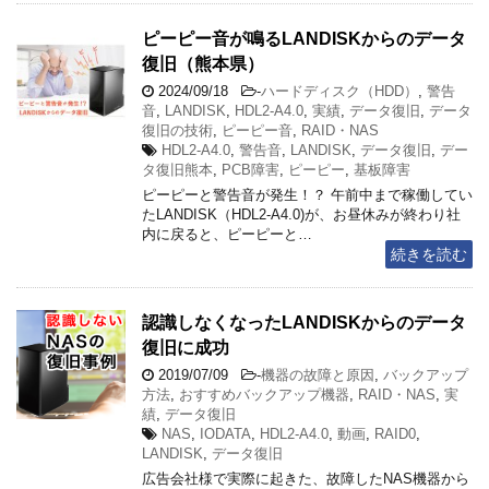
ピーピー音が鳴るLANDISKからのデータ
復旧（熊本県）
2024/09/18
-
ハードディスク（HDD）
,
警告
音
,
LANDISK
,
HDL2-A4.0
,
実績
,
データ復旧
,
データ
復旧の技術
,
ピーピー音
,
RAID・NAS
HDL2-A4.0
,
警告音
,
LANDISK
,
データ復旧
,
デー
タ復旧熊本
,
PCB障害
,
ピーピー
,
基板障害
ピーピーと警告音が発生！？ 午前中まで稼働してい
たLANDISK（HDL2-A4.0)が、お昼休みが終わり社
内に戻ると、ピーピーと…
続きを読む
認識しなくなったLANDISKからのデータ
復旧に成功
2019/07/09
-
機器の故障と原因
,
バックアップ
方法
,
おすすめバックアップ機器
,
RAID・NAS
,
実
績
,
データ復旧
NAS
,
IODATA
,
HDL2-A4.0
,
動画
,
RAID0
,
LANDISK
,
データ復旧
広告会社様で実際に起きた、故障したNAS機器から