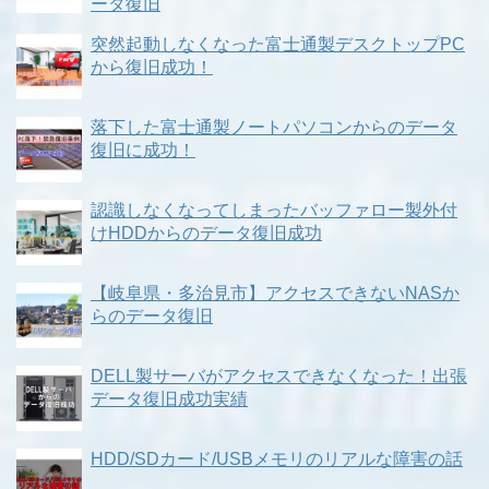
ータ復旧
突然起動しなくなった富士通製デスクトップPC
から復旧成功！
落下した富士通製ノートパソコンからのデータ
復旧に成功！
認識しなくなってしまったバッファロー製外付
けHDDからのデータ復旧成功
【岐阜県・多治見市】アクセスできないNASか
らのデータ復旧
DELL製サーバがアクセスできなくなった！出張
データ復旧成功実績
HDD/SDカード/USBメモリのリアルな障害の話