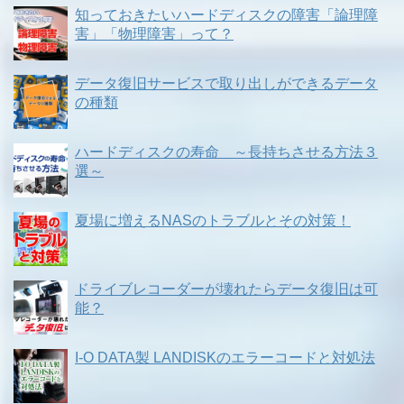
知っておきたいハードディスクの障害「論理障
害」「物理障害」って？
データ復旧サービスで取り出しができるデータ
の種類
ハードディスクの寿命 ～長持ちさせる方法３
選～
夏場に増えるNASのトラブルとその対策！
ドライブレコーダーが壊れたらデータ復旧は可
能？
I-O DATA製 LANDISKのエラーコードと対処法