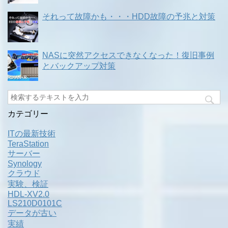
それって故障かも・・・HDD故障の予兆と対策
NASに突然アクセスできなくなった！復旧事例
とバックアップ対策
カテゴリー
ITの最新技術
TeraStation
サーバー
Synology
クラウド
実験、検証
HDL-XV2.0
LS210D0101C
データが古い
実績