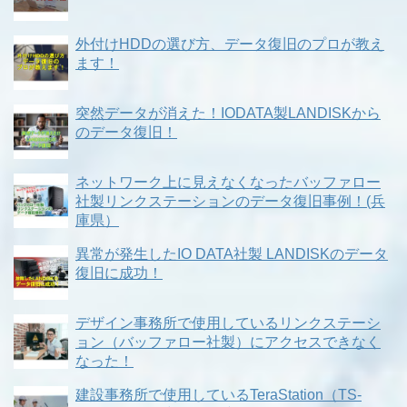
外付けHDDの選び方、データ復旧のプロが教え
ます！
突然データが消えた！IODATA製LANDISKから
のデータ復旧！
ネットワーク上に見えなくなったバッファロー
社製リンクステーションのデータ復旧事例！(兵
庫県）
異常が発生したIO DATA社製 LANDISKのデータ
復旧に成功！
デザイン事務所で使用しているリンクステーシ
ョン（バッファロー社製）にアクセスできなく
なった！
建設事務所で使用しているTeraStation（TS-