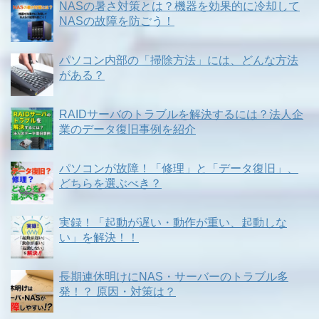
NASの暑さ対策とは？機器を効果的に冷却して
NASの故障を防ごう！
パソコン内部の「掃除方法」には、どんな方法
がある？
RAIDサーバのトラブルを解決するには？法人企
業のデータ復旧事例を紹介
パソコンが故障！「修理」と「データ復旧」、
どちらを選ぶべき？
実録！「起動が遅い・動作が重い、起動しな
い」を解決！！
長期連休明けにNAS・サーバーのトラブル多
発！？ 原因・対策は？