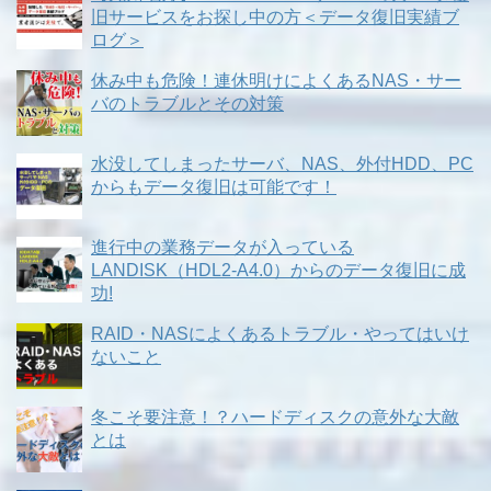
旧サービスをお探し中の方＜データ復旧実績ブ
ログ＞
休み中も危険！連休明けによくあるNAS・サー
バのトラブルとその対策
水没してしまったサーバ、NAS、外付HDD、PC
からもデータ復旧は可能です！
進行中の業務データが入っている
LANDISK（HDL2-A4.0）からのデータ復旧に成
功!
RAID・NASによくあるトラブル・やってはいけ
ないこと
冬こそ要注意！？ハードディスクの意外な大敵
とは