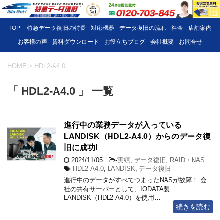
TOP
特急データ復旧の特長
対応機器
データ復旧の流れ
料金
店舗案内
お客様の声
資料ダウンロード
お役立ちブログ
会社概要
お問合せ
HOME
>
HDL2-A4.0
「 HDL2-A4.0 」 一覧
進行中の業務データが入っている
LANDISK（HDL2-A4.0）からのデータ復
旧に成功!
2024/11/05
-
実績
,
データ復旧
,
RAID・NAS
HDL2-A4.0
,
LANDISK
,
データ復旧
進行中のデータがすべてつまったNASが故障！ 会
社の共有サーバーとして、IODATA製
LANDISK（HDL2-A4.0）を使用…
続きを読む