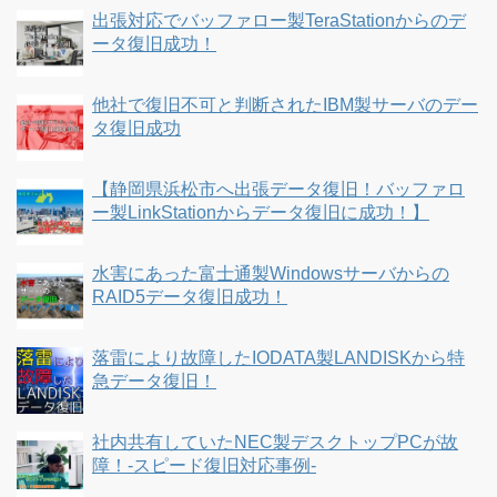
出張対応でバッファロー製TeraStationからのデ
ータ復旧成功！
他社で復旧不可と判断されたIBM製サーバのデー
タ復旧成功
【静岡県浜松市へ出張データ復旧！バッファロ
ー製LinkStationからデータ復旧に成功！】
水害にあった富士通製Windowsサーバからの
RAID5データ復旧成功！
落雷により故障したIODATA製LANDISKから特
急データ復旧！
社内共有していたNEC製デスクトップPCが故
障！-スピード復旧対応事例-