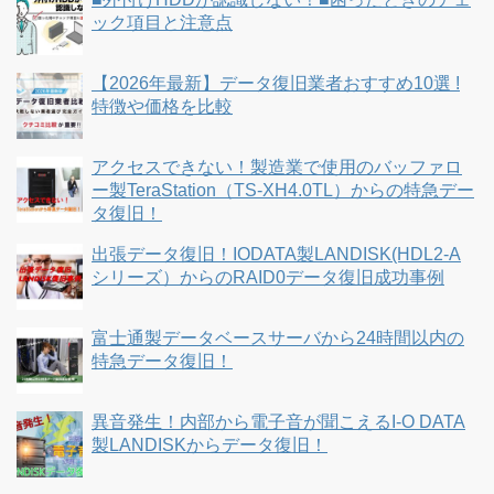
ック項目と注意点
【2026年最新】データ復旧業者おすすめ10選 !
特徴や価格を比較
アクセスできない！製造業で使用のバッファロ
ー製TeraStation（TS-XH4.0TL）からの特急デー
タ復旧！
出張データ復旧！IODATA製LANDISK(HDL2-A
シリーズ）からのRAID0データ復旧成功事例
富士通製データベースサーバから24時間以内の
特急データ復旧！
異音発生！内部から電子音が聞こえるI-O DATA
製LANDISKからデータ復旧！