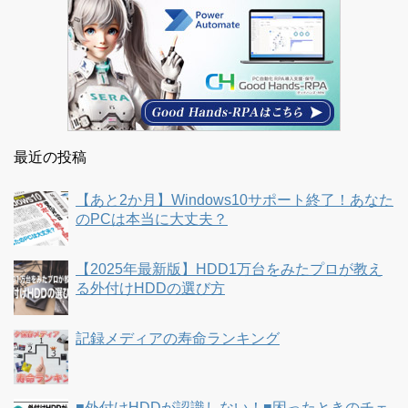
最近の投稿
【あと2か月】Windows10サポート終了！あなた
のPCは本当に大丈夫？
【2025年最新版】HDD1万台をみたプロが教え
る外付けHDDの選び方
記録メディアの寿命ランキング
■外付けHDDが認識しない！■困ったときのチェ