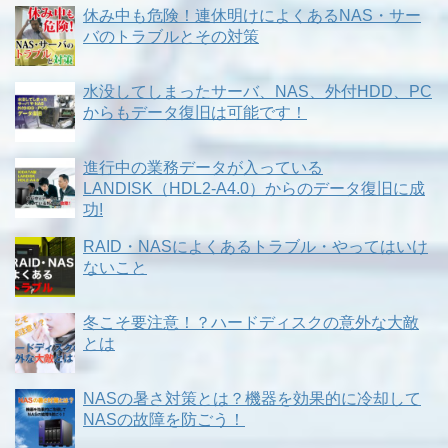
休み中も危険！連休明けによくあるNAS・サー
バのトラブルとその対策
水没してしまったサーバ、NAS、外付HDD、PC
からもデータ復旧は可能です！
進行中の業務データが入っている
LANDISK（HDL2-A4.0）からのデータ復旧に成
功!
RAID・NASによくあるトラブル・やってはいけ
ないこと
冬こそ要注意！？ハードディスクの意外な大敵
とは
NASの暑さ対策とは？機器を効果的に冷却して
NASの故障を防ごう！