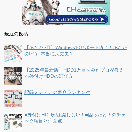
最近の投稿
【あと2か月】Windows10サポート終了！あなた
のPCは本当に大丈夫？
【2025年最新版】HDD1万台をみたプロが教え
る外付けHDDの選び方
記録メディアの寿命ランキング
■外付けHDDが認識しない！■困ったときのチェ
ック項目と注意点