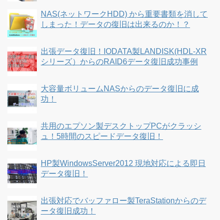
NAS(ネットワークHDD) から重要書類を消して
しまった！データの復旧は出来るのか！？
出張データ復旧！IODATA製LANDISK(HDL-XR
シリーズ）からのRAID6データ復旧成功事例
大容量ボリュームNASからのデータ復旧に成
功！
共用のエプソン製デスクトップPCがクラッシ
ュ！5時間のスピードデータ復旧！
HP製WindowsServer2012 現地対応による即日
データ復旧！
出張対応でバッファロー製TeraStationからのデ
ータ復旧成功！