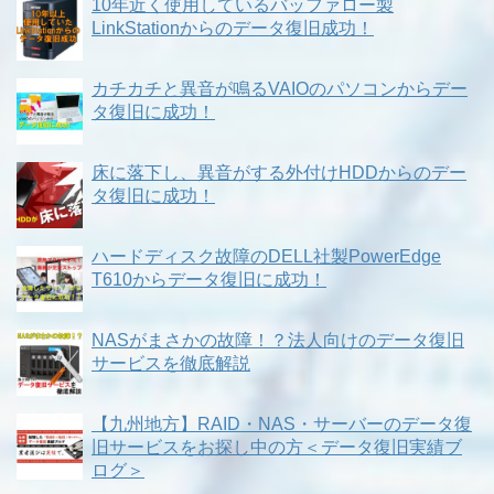
10年近く使用しているバッファロー製
LinkStationからのデータ復旧成功！
カチカチと異音が鳴るVAIOのパソコンからデー
タ復旧に成功！
床に落下し、異音がする外付けHDDからのデー
タ復旧に成功！
ハードディスク故障のDELL社製PowerEdge
T610からデータ復旧に成功！
NASがまさかの故障！？法人向けのデータ復旧
サービスを徹底解説
【九州地方】RAID・NAS・サーバーのデータ復
旧サービスをお探し中の方＜データ復旧実績ブ
ログ＞