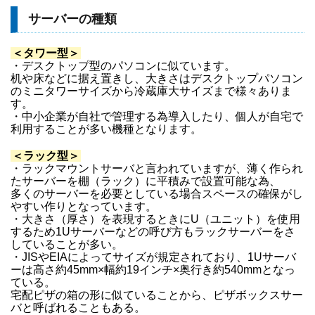
サーバーの種類
＜タワー型＞
・デスクトップ型のパソコンに似ています。
机や床などに据え置きし、大きさはデスクトップパソコン
のミニタワーサイズから冷蔵庫大サイズまで様々ありま
す。
・中小企業が自社で管理する為導入したり、個人が自宅で
利用することが多い機種となります。
＜ラック型＞
・ラックマウントサーバと言われていますが、薄く作られ
たサーバーを棚（ラック）に平積みで設置可能な為、
多くのサーバーを必要としている場合スペースの確保がし
やすい作りとなっています。
・大きさ（厚さ）を表現するときにU（ユニット）を使用
するため1Uサーバーなどの呼び方もラックサーバーをさ
していることが多い。
・JISやEIAによってサイズが規定されており、1Uサーバ
ーは高さ約45mm×幅約19インチ×奥行き約540mmとなっ
ている。
宅配ピザの箱の形に似ていることから、ピザボックスサー
バと呼ばれることもある。