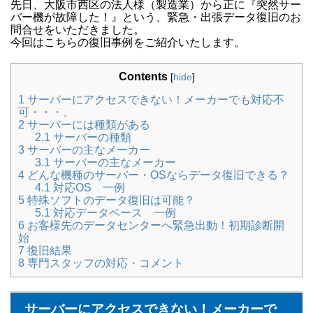
先日、大阪市西区の法人様（製造業）から正に『突然サー
バー機が故障した！』という、緊急・出張データ復旧のお
問合せをいただきました。
今回はこちらの復旧事例をご紹介いたします。
Contents
[
hide
]
1
サーバーにアクセスできない！メーカーでも対応不
可・・・。
2
サーバーには種類がある
2.1
サーバーの種類
3
サーバーの主なメーカー
3.1
サーバーの主なメーカー
4
どんな機種のサーバー・OSならデータ復旧できる？
4.1
対応OS 一例
5
特殊ソフトのデータ復旧は可能？
5.1
対応データベース 一例
6
お客様先のデータセンターへ緊急出動！初期診断開
始
7
復旧結果
8
専門スタッフの対応・コメント
サーバーにアクセスできない！メーカーで