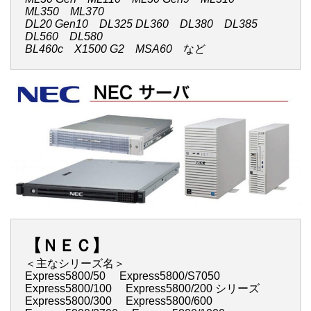
ML350 ML370
DL20 Gen10 DL325 DL360 DL380 DL385
DL560 DL580
BL460c X1500 G2 MSA60
など
【ＮＥＣ】
＜主なシリーズ名＞
Express5800/50 Express5800/S7050
Express5800/100 Express5800/200 シリーズ
Express5800/300 Express5800/600