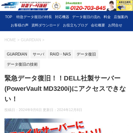
TOP
特急データ復旧の特長
対応機器
データ復旧の流れ
料金
店舗案内
お客様の声
資料ダウンロード
お役立ちブログ
会社概要
お問合せ
HOME
>
GUARDIAN
>
GUARDIAN
サーバ
RAID・NAS
データ復旧
データ復旧の技術
緊急データ復旧！！DELL社製サーバー
(PowerVault MD3200i)にアクセスできな
い！
投稿日：2024年9月6日 更新日：
2024年12月8日