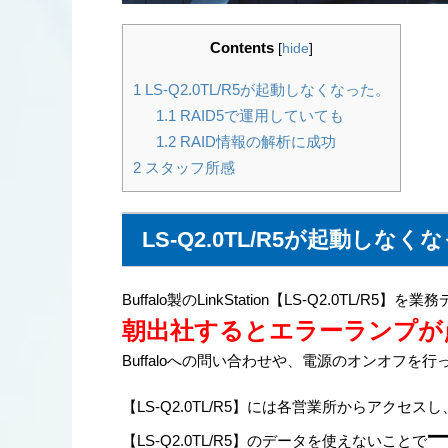
Contents
[
hide
]
1
LS-Q2.0TL/R5が起動しなくなった。
1.1
RAID5で運用していても
1.2
RAID情報の解析に成功
2
スタッフ所感
LS-Q2.0TL/R5が起動しなく
Buffalo製のLinkStation【LS-Q2.0TL/
朝出社するとエラーランプが
Buffaloへの問い合わせや、電源のオンオフを
【LS-Q2.0TL/R5】には各営業所からアクセ
【LS-Q2.0TL/R5】のデータを使えないことで