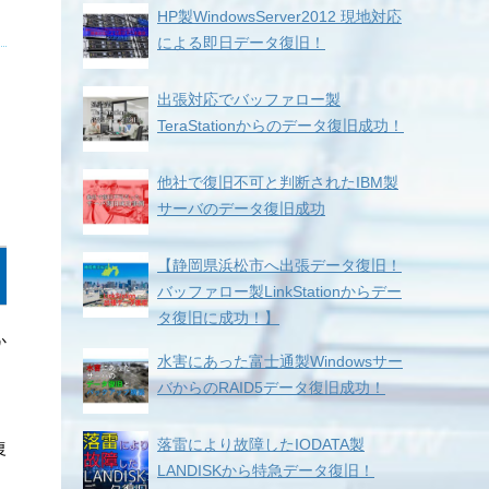
HP製WindowsServer2012 現地対応
による即日データ復旧！
出張対応でバッファロー製
TeraStationからのデータ復旧成功！
他社で復旧不可と判断されたIBM製
サーバのデータ復旧成功
【静岡県浜松市へ出張データ復旧！
バッファロー製LinkStationからデー
タ復旧に成功！】
か
水害にあった富士通製Windowsサー
バからのRAID5データ復旧成功！
落雷により故障したIODATA製
復
LANDISKから特急データ復旧！