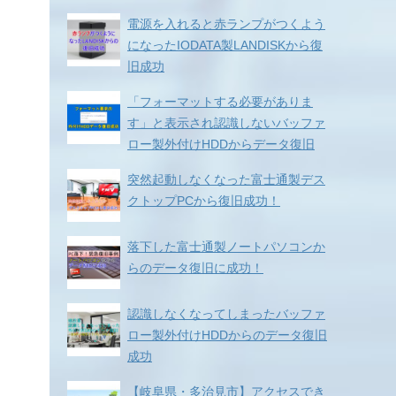
電源を入れると赤ランプがつくよう
になったIODATA製LANDISKから復
旧成功
「フォーマットする必要がありま
す」と表示され認識しないバッファ
ロー製外付けHDDからデータ復旧
突然起動しなくなった富士通製デス
クトップPCから復旧成功！
落下した富士通製ノートパソコンか
らのデータ復旧に成功！
認識しなくなってしまったバッファ
ロー製外付けHDDからのデータ復旧
成功
【岐阜県・多治見市】アクセスでき