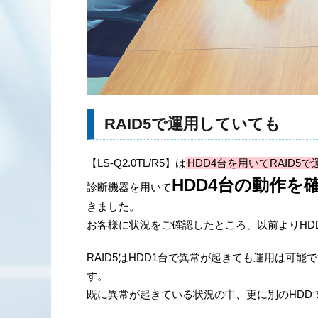
RAID5で運用していても
【LS-Q2.0TL/R5】は
HDD4台を用いてRAID5で
HDD4台の動作を
診断機器を用いて
きました。
お客様に状況をご確認したところ、以前よりHD
RAID5はHDD1台で異常が起きても運用は可
す。
既に異常が起きている状況の中、更に別のHDD