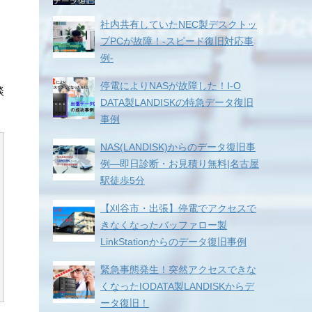
社内共有していたNEC製デスクトッ
プPCが故障！-スピード復旧対応事
例-
停電によりNASが故障した！I-O
談
DATA製LANDISKの特急データ復旧
事例
NAS(LANDISK)からのデータ復旧事
例―即日診断・お見積り無料|名古屋
駅徒歩5分
【刈谷市・出張】停電でアクセスで
きなくなったバッファロー製
LinkStationからのデータ復旧事例
緊急事態発生！突然アクセスできな
くなったIODATA製LANDISKからデ
ータ復旧！