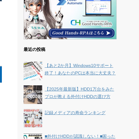
最近の投稿
【あと2か月】Windows10サポート
終了！あなたのPCは本当に大丈夫？
【2025年最新版】HDD1万台をみた
プロが教える外付けHDDの選び方
記録メディアの寿命ランキング
■外付けHDDが認識しない！■困った