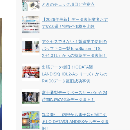
ときのチェック項目と注意点
【2026年最新】データ復旧業者おす
すめ10選 ! 特徴や価格を比較
アクセスできない！製造業で使用の
バッファロー製TeraStation（TS-
XH4.0TL）からの特急データ復旧！
出張データ復旧！IODATA製
LANDISK(HDL2-Aシリーズ）からの
RAID0データ復旧成功事例
富士通製データベースサーバから24
時間以内の特急データ復旧！
異音発生！内部から電子音が聞こえ
るI-O DATA製LANDISKからデータ復
旧！