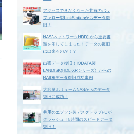
アクセスできなくなった共有のバッ
ファロー製LinkStationからデータ復
旧！
NAS(ネットワークHDD) から重要書
類を消してしまった！データの復旧
は出来るのか！？
出張データ復旧！IODATA製
LANDISK(HDL-XRシリーズ）からの
RAID6データ復旧成功事例
大容量ボリュームNASからのデータ
復旧に成功！
で
共用のエプソン製デスクトップPCが
クラッシュ！5時間のスピードデータ
復旧！