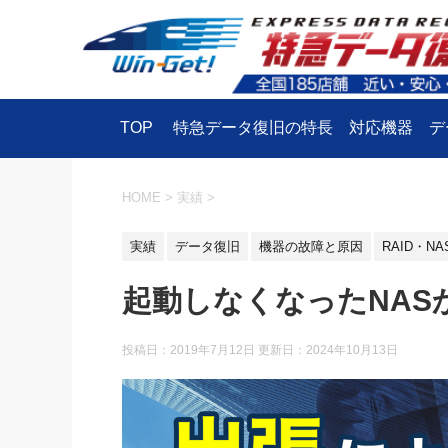
TOP
特急データ復旧の特長
対応機器
デ
HOME
>
実績
>
実績
データ復旧
機器の故障と原因
RAID・NA
起動しなくなったNAS
投稿日：2019年7月12日 更新日：
2024年10月13日