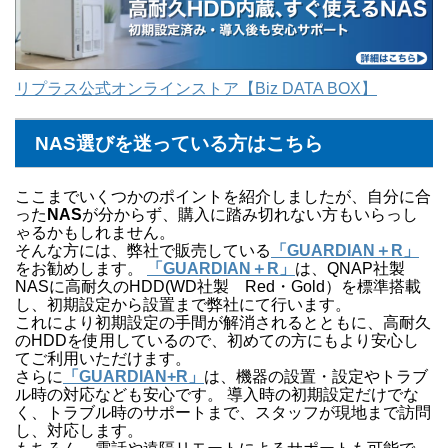
リプラス公式オンラインストア【Biz DATA BOX】
NAS選びを迷っている方はこちら
ここまでいくつかのポイントを紹介しましたが、自分に合
った
NAS
が分からず、購入に踏み切れない方もいらっし
ゃるかもしれません。
そんな方には、弊社で販売している
「GUARDIAN＋R」
をお勧めします。
「GUARDIAN＋R」
は、QNAP社製
NASに高耐久のHDD(WD社製 Red・Gold）を標準搭載
し、初期設定から設置まで弊社にて行います。
これにより初期設定の手間が解消されるとともに、高耐久
のHDDを使用しているので、初めての方にもより安心し
てご利用いただけます。
さらに
「GUARDIAN+R」
は、機器の設置・設定やトラブ
ル時の対応なども安心です。 導入時の初期設定だけでな
く、トラブル時のサポートまで、スタッフが現地まで訪問
し、対応します。