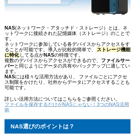
NAS
(ネットワーク・アタッチド・ストレージ）とは、ネ
ットワークに接続された記憶媒体（ストレージ）のことで
す。
ネットワークに参加している各デバイスからアクセスをす
ることが可能です。導入が比較的簡単で、
ストレージ機能
に特化
してる点が
NAS
の特徴です。
複数のデバイスからアクセスができるので、
ファイルサー
バー
と同じようにデータの共有やバックアップに適してい
ます。
NAS
には様々な活用方法があり、 ファイルごとにアクセ
ス制限をかけたり、社外からデータにアクセスすることも
可能です。
詳しい活用方法についてはこちらをご参照ください。
ファイルを保存するだけがNASじゃない！3つのNAS活用
術
NAS選びのポイントは？