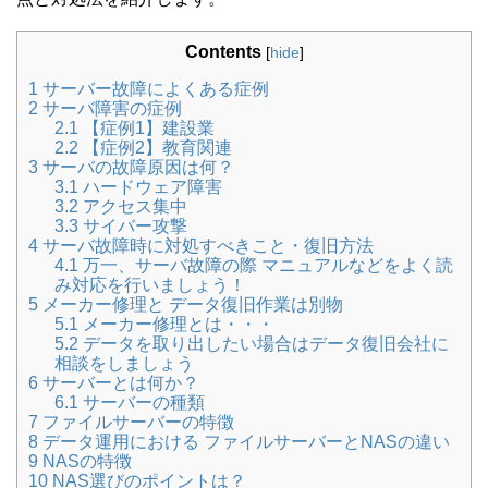
Contents
[
hide
]
1
サーバー故障によくある症例
2
サーバ障害の症例
2.1
【症例1】建設業
2.2
【症例2】教育関連
3
サーバの故障原因は何？
3.1
ハードウェア障害
3.2
アクセス集中
3.3
サイバー攻撃
4
サーバ故障時に対処すべきこと・復旧方法
4.1
万一、サーバ故障の際 マニュアルなどをよく読
み対応を行いましょう！
5
メーカー修理と データ復旧作業は別物
5.1
メーカー修理とは・・・
5.2
データを取り出したい場合はデータ復旧会社に
相談をしましょう
6
サーバーとは何か？
6.1
サーバーの種類
7
ファイルサーバーの特徴
8
データ運用における ファイルサーバーとNASの違い
9
NASの特徴
10
NAS選びのポイントは？