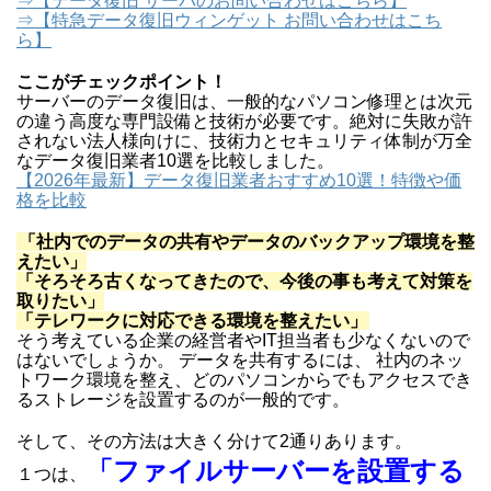
⇒【データ復旧 サーバのお問い合わせはこちら】
⇒【特急データ復旧ウィンゲット お問い合わせはこち
ら】
ここがチェックポイント！
サーバーのデータ復旧は、一般的なパソコン修理とは次元
の違う高度な専門設備と技術が必要です。絶対に失敗が許
されない法人様向けに、技術力とセキュリティ体制が万全
なデータ復旧業者10選を比較しました。
【2026年最新】データ復旧業者おすすめ10選！特徴や価
格を比較
「社内でのデータの共有やデータのバックアップ環境を整
えたい」
「そろそろ古くなってきたので、今後の事も考えて対策を
取りたい」
「テレワークに対応できる環境を整えたい」
そう考えている企業の経営者やIT担当者も少なくないので
はないでしょうか。 データを共有するには、 社内のネッ
トワーク環境を整え、どのパソコンからでもアクセスでき
るストレージを設置するのが一般的です。
そして、その方法は大きく分けて2通りあります。
「ファイルサーバーを設置する
１つは、