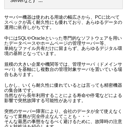
Serverなど
） …
サーバー機器は使われる用途の幅広さから、PCに比べて
スペックが高く耐久性にも優れており、あらゆるデータの
運用に依存しがちです。
中にはSQLやOracleといった専門的なソフトウェアを用い
たデータベースやホームページの管理サーバー等、
単純なファイル共有だけに留まらず、あらゆるデジタル環
境の基幹となっています。
規模の大きい企業や機関等では、管理サーバ（ドメインサ
ーバ）を基軸にし複数台の管理対象サーバを置いている場
合もあります。
しかし、いくら耐久性に優れているとは言っても精密機器
の集合体です。
当然ながら長年利用することによる寿命や停電などによる
影響で突然故障する可能性があります。
突然のサーバー障害により、会社のデータが全て使えなく
なって業務が完全停止なんてことも・・・
そんな最悪の事態をなるべく避けるために、故障時の注意
点と対処法を紹介します。