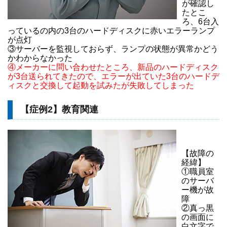
が確認し
たとこ
ろ、6台入
っているの内の3台のハードディスクに赤いエラーランプ
が点灯
③サーバーを監視しておらず、ランプの状態が異常かどう
かわからなかった
④メーカーに問い合わせたところ、新品のハードディスク
が3台送られてきたので、エラーが出ていた3台のハードデ
ィスクと交換して起動を試みたが失敗してしまった
【症例2】教育関連
【故障の
経緯】
①職員室
のサーバ
ー機が故
障
②真っ黒
の画面に
白文字で