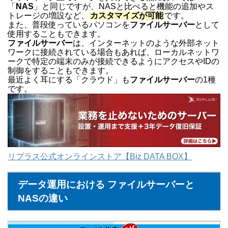
「
NAS
」と同じですが、NASと比べると機能の追加やス
トレージの増設など、
カスタマイズが可能
です。
また、普段使っているパソコンを
ファイルサーバー
として
使用することもできます。
ファイルサーバー
は、インターネットのような外部ネット
ワークに接続されている場合もあれば、ローカルネットワ
ークで特定の端末のみが接続できるようにアクセスやIDの
制御をすることもできます。
最近よく耳にする「クラウド」も
ファイルサーバー
の1種
です。
リプラス公式オンラインストア【Biz DATA BOX】
データ運用における ファイルサーバーと
NASの違い