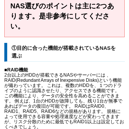
NAS選びのポイントは主に2つあ
ります。是非参考にしてくださ
い。
①目的に合った機能が搭載されているNASを
選ぶ
■RAID機能
2台以上のHDDが搭載できるNASやサーバーには 、
RAID(Redundant Arrays of Inexpensive Disks)という機能
が備わっています。 これは、複数のHDDを、１つのドラ
イブのように認識させたり、アクセスできる機能です。
この機能により、データの安全性を高めることができま
す。 例えば、1台のHDDが故障しても、残り1台が無事で
あればデータの復旧が可能です。 RAIDはRAID0、
RAID1、RAID5、RAID6などの規格があります。 規格に
よって使用できる容量や処理速度などが変わってきます
が、リスク分散のために最低でもRAID1以上は設定してお
くべきでしょう。