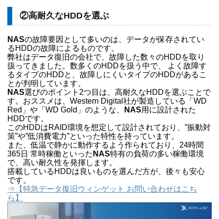
②高耐久なHDDを選ぶ
NAS
の故障要因として多いのは、データが保存されてい
るHDDの故障によるものです。
弊社はデータ復旧の会社で、故障した数々のHDDを取り
扱ってきました。数多くのHDDを扱う中で、 よく故障す
るタイプのHDDと、故障しにくいタイプのHDDがあるこ
とが判明しています。
NAS
選びのポイント2つ目は、高耐久なHDDを選ぶことで
す。おススメは、Western Digital社が製造している「WD
Red」や「WD Gold」のような、
NAS
用に設計された
HDDです。
このHDDはRAID環境を想定して設計されており、”振動対
策”や”低消費電力”といった特性を持っています。
また、低温で静かに動作するよう作られており、24時間
365日 常時稼働といった
NAS
特有の負荷の多い稼働環境
で、高い耐久性を発揮します。
搭載しているHDDは良いものを選んだ方が、後々も安心
です。
⇒【特急データ復旧ウィンゲット お問い合わせはこち
ら】