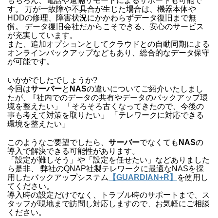
もちろん、電話や遠隔リモートによるサポートも可能で
す。 万が一故障や不具合が生じた場合は、機器本体や
HDDの修理、障害状況にかかわらずデータ復旧まで無
償。 データ復旧会社だからこそできる、安心のサービス
が充実しています。
また、追加オプションとしてクラウドとの自動同期による
オンラインバックアップなどもあり、総合的なデータ保守
が可能です。
いかがでしたでしょうか?
今回は
サーバー
と
NAS
の違いについてご紹介いたしまし
たが、 ｢社内でのデータの共有やデータのバックアップ環
境を整えたい」 「そろそろ古くなってきたので、今後の
事も考えて対策を取りたい」 「テレワークに対応できる
環境を整えたい」
このようなご要望でしたら、
サーバー
でなくても
NAS
の
導入で解決できる可能性があります。
「設定が難しそう」や「設定を任せたい」などありました
ら是非、 弊社のQNAP社製テレワークに最適なNASを採
用したバックアップシステム
【GUARDIAN+R】
を使用し
てください。
導入時の設定だけでなく、トラブル時のサポートまで、ス
タッフが現地まで訪問し対応しますので、お気軽にご相談
ください。