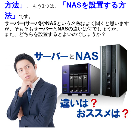
方法」
「NASを設置する方
、 もう1つは、
法」
です。
サーバー(サーバ)
や
NAS
という名称はよく聞くと思います
が、そもそも
サーバー
と
NAS
の違いは何でしょうか。
また、どちらを設置するとよいのでしょうか？