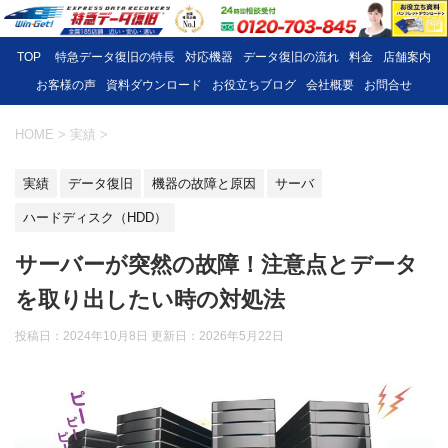
TOP
特急データ復旧の特長
対応機器
データ復旧の流れ
料金
店舗案内
お客様の声
資料ダウンロード
お役立ちブログ
会社概要
お問合せ
HOME
>
実績
>
実績
データ復旧
機器の故障と原因
サーバ
ハードディスク（HDD）
サーバーが突然の故障！注意点とデータ
を取り出したい時の対処法
投稿日：2024年10月8日 更新日：
2026年5月22日